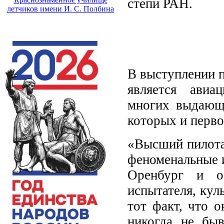
степи РАН.
летчиков имени И. С. Полбина
В выступлении п
является авиа
многих выдающи
которых и перво
«Высший пилота
феноменальные и
Оренбург и о
испытателя, кул
тот факт, что 
никогда не бы