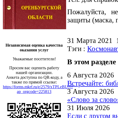
Пожалуйста, не
защиты (маска,
31 Марта 2021
Независимая оценка качества
Тэги :
Космонав
оказания услуг
Уважаемые посетители!
В этом разделе
Просим вас оценить работу
нашей организации.
6 Августа 2026
Анкета доступна по QR-коду, а
Встречайте: би
также по прямой ссылке:
https://forms.mkrf.ru/e/2579/xTPLeBU7/?
3 Августа 2026
ap_orgcode=225813
«Слово за слово
31 Июля 2026
Если с другом в