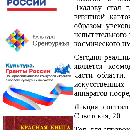
Чкалову стал г
визитной карто
образом увеков
испытательного 
космического и
Сегодня реальн
является косм
части области,
искусственны
аппаратов посре
Лекция состоит
Советская, 20.
Тел. для справок