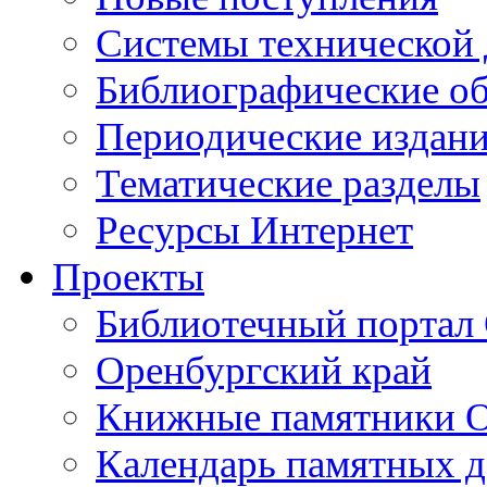
Cистемы технической
Библиографические о
Периодические издан
Тематические разделы
Ресурсы Интернет
Проекты
Библиотечный портал 
Оренбургский край
Книжные памятники О
Календарь памятных д