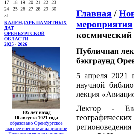
17
18
19
20
21
22
23
24
25
26
27
28
29
30
Главная
/
Нов
31
мероприятия
КАЛЕНДАРЬ ПАМЯТНЫХ
ДАТ
космический
ОРЕНБУРГСКОЙ
ОБЛАСТИ
2025
·
2026
Публичная лек
бэкграунд Оре
5 апреля 2021 
научной библио
лекция «Авиаци
Лектор - Евг
105 лет назад
географическ
10 августа 1921 года
образовано Оренбургское
регионоведения
высшее военное авиационное
Краснознаменное училище