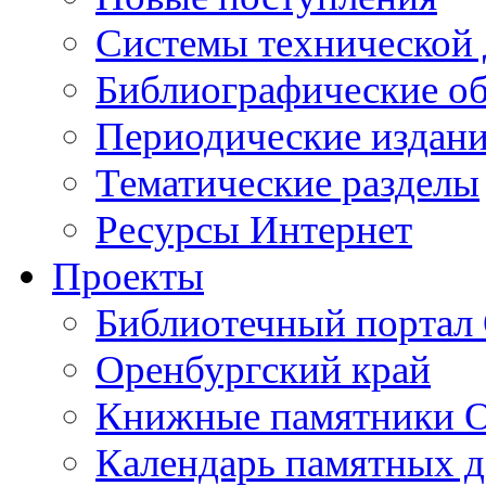
Cистемы технической
Библиографические о
Периодические издан
Тематические разделы
Ресурсы Интернет
Проекты
Библиотечный портал 
Оренбургский край
Книжные памятники О
Календарь памятных д