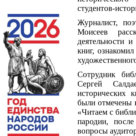
студентов-истор
Журналист, поэ
Моисеев расс
деятельности и
книг, ознакоми
художественного
Сотрудник биб
Сергей Салд
исторических к
были отмечены в
«Читаем с библи
пародии, после
вопросы аудито