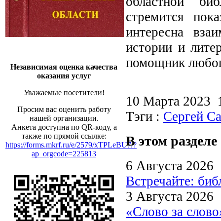
областной биб
стремится пок
интересна вза
истории и лите
помощник любог
Независимая оценка качества
оказания услуг
Уважаемые посетители!
10 Марта 2023
Просим вас оценить работу
Тэги :
Сергей Са
нашей организации.
Анкета доступна по QR-коду, а
также по прямой ссылке:
В этом разделе
https://forms.mkrf.ru/e/2579/xTPLeBU7/?
ap_orgcode=225813
6 Августа 2026
Встречайте: би
3 Августа 2026
«Слово за слово