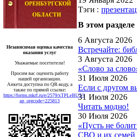
Тэги :
презентац
В этом разделе
6 Августа 2026
Независимая оценка качества
Встречайте: би
оказания услуг
3 Августа 2026
Уважаемые посетители!
«Слово за слово
Просим вас оценить работу
31 Июля 2026
нашей организации.
Анкета доступна по QR-коду, а
Если с другом в
также по прямой ссылке:
31 Июля 2026
https://forms.mkrf.ru/e/2579/xTPLeBU7/?
ap_orgcode=225813
Читать модно!
30 Июля 2026
«Пусть не боли
СВО и их семей