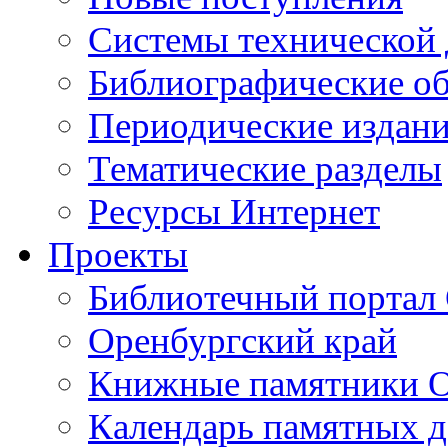
Cистемы технической
Библиографические о
Периодические издан
Тематические разделы
Ресурсы Интернет
Проекты
Библиотечный портал 
Оренбургский край
Книжные памятники О
Календарь памятных д