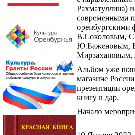
Рахматуллина) и
современными п
оренбургскими 
В.Соколовым, С
Ю.Баженовым, В
Мирзахановым, 
Альбом уже поя
магазине России
презентации оре
книгу в дар.
Начало меропри
19 Января 2022