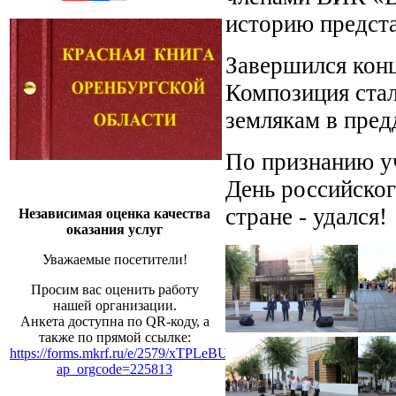
историю предст
Завершился конц
Композиция ста
землякам в пред
По признанию у
День российског
стране - удался!
Независимая оценка качества
оказания услуг
Уважаемые посетители!
Просим вас оценить работу
нашей организации.
Анкета доступна по QR-коду, а
также по прямой ссылке:
https://forms.mkrf.ru/e/2579/xTPLeBU7/?
ap_orgcode=225813