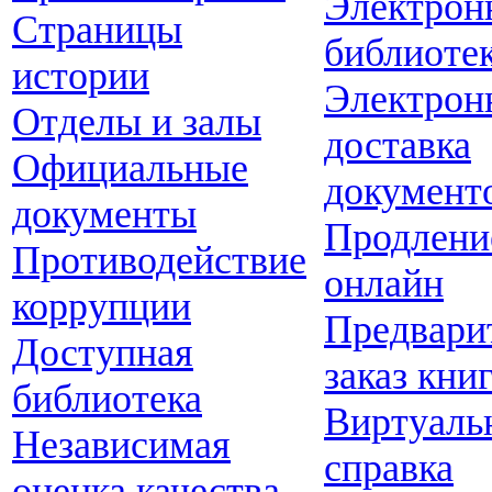
Электрон
Страницы
библиоте
истории
Электрон
Отделы и залы
доставка
Официальные
документ
документы
Продлени
Противодействие
онлайн
коррупции
Предвари
Доступная
заказ кни
библиотека
Виртуаль
Независимая
справка
оценка качества