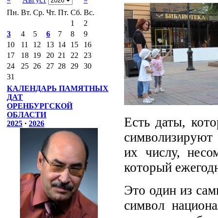
Пн.
Вт.
Ср.
Чт.
Пт.
Сб.
Вс.
1
2
3
4
5
6
7
8
9
10
11
12
13
14
15
16
17
18
19
20
21
22
23
24
25
26
27
28
29
30
31
КАЛЕНДАРЬ ПАМЯТНЫХ
ДАТ
ОРЕНБУРГСКОЙ
ОБЛАСТИ
Есть даты, кот
2025
·
2026
символизируют 
их числу, несо
который ежегодн
Это один из са
символ национа