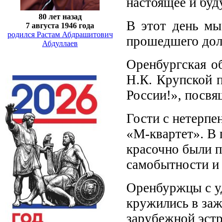
настоящее и бу
80 лет назад
В этот день мы
7 августа 1946 года
родился Растам Абдрашитович
прошедшего дол
Абдуллаев
Оренбургская об
Н.К. Крупской 
России!», посвя
Гости с нетерпе
«М-квартет». В 
красочно были п
самобытности и 
Оренбуржцы с у
кружились в заж
зарубежной эст