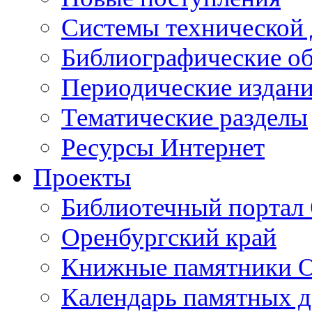
Cистемы технической
Библиографические о
Периодические издан
Тематические разделы
Ресурсы Интернет
Проекты
Библиотечный портал 
Оренбургский край
Книжные памятники О
Календарь памятных д