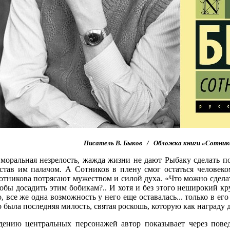
Писатель В. Быков / Обложка книги «Сотнико
моральная незрелость, жажда жизни не дают Рыбаку сделать по
 став им палачом. А Сотников в плену смог остаться человек
тникова потрясают мужеством и силой духа. «Что можно сделать
тобы досадить этим бобикам?.. И хотя и без этого неширокий к
, все же одна возможность у него еще оставалась... только в ег
 была последняя милость, святая роскошь, которую как награду 
ению центральных персонажей автор показывает через поведе