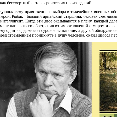
 как бессмертный автор героических произведений.
едующая тему нравственного выбора в тяжелейших военных обс
 герои: Рыбак - бывший армейский старшина, человек сметлив
 интеллигент. Когда эти двое оказываются в плену, каждый де
мент наивысшего обострения взаимоотношений с миром и с соб
ему один выдерживает суровое испытание, а другой обнаружива
перед стремлением проникнуть в душу человека, оказавшегося пе