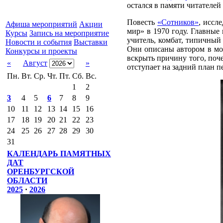
остался в памяти читателей
Повесть
«Сотников»
, иссл
Афиша мероприятий
Акции
мир» в 1970 году. Главные
Курсы
Запись на мероприятие
учитель, комбат, типичный
Новости и события
Выставки
Они описаны автором в мо
Конкурсы и проекты
вскрыть причину того, поч
«
Август
»
отступает на задний план 
Пн.
Вт.
Ср.
Чт.
Пт.
Сб.
Вс.
1
2
3
4
5
6
7
8
9
10
11
12
13
14
15
16
17
18
19
20
21
22
23
24
25
26
27
28
29
30
31
КАЛЕНДАРЬ ПАМЯТНЫХ
ДАТ
ОРЕНБУРГСКОЙ
ОБЛАСТИ
2025
·
2026