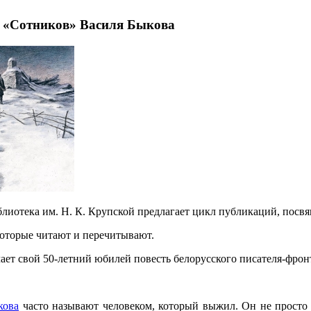
. «Сотников» Василя Быкова
блиотека им. Н. К. Крупской предлагает цикл публикаций, посв
которые читают и перечитывают.
чает свой 50-летний юбилей повесть белорусского писателя-фро
кова
часто называют человеком, который выжил. Он не просто 