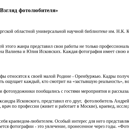
Взгляд фотолюбителя»
ургской областной универсальной научной библиотеке им. Н.К. 
й этого жанра представил свои работы не только профессиональ
а Валиева и Юлия Исковских. Каждая фотография имеет свою и
фы относятся к своей малой Родине - Оренбуржью. Кадры полу
ть ощущает каждый, кто смотрит на «застывшую реальность», в
и фотохудожники пообщались с гостями мероприятия и рассказали
сандра Исковского, представил его друг, фотолюбитель Андрей Ч
 врач по профессии (живет и работает в Москве), краевед, иссл
себя краеведом-любителем. Особый интерес для него представля
ется фотографии - это увлечение, пронесенное через годы. «Фо