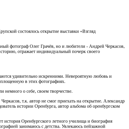
Крупской состоялось открытие выставки «Взгляд
ный фотограф Олег Грачёв, но и любители - Андрей Черкасов,
сторию, отражает индивидуальный почерк своего
чаются удивительно искренними. Невероятную любовь и
оплощенную в этих фотографиях.
 немного о себе, своем творчестве.
еркасов, т.к. автор не смог приехать на открытие. Александр
едователь истории Оренбурга, автор альбома об оренбургском
ет история Оренбургского летного училища и биография
тографией занимаюсь с детства. Увлекаюсь пейзажной