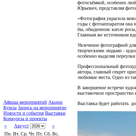
фотосъёмкой, особенно люб
Юрьевич, представляя фото
«Фотография украсила мою ж
годы с фотоаппаратом она н
бы, обыденном: капле росы,
Главным же источником вдо
Увлечение фотографией для
творческими людьми - худ
особенно выделяя переулки
Профессиональный фотохуд
автора, главный секрет ори
любимые места. Одно из так
В завершение встречи худо
выставочное пространство 
Афиша мероприятий
Акции
Выставка будет работать до
Курсы
Запись на мероприятие
Новости и события
Выставки
Конкурсы и проекты
«
Август
»
Пн.
Вт.
Ср.
Чт.
Пт.
Сб.
Вс.