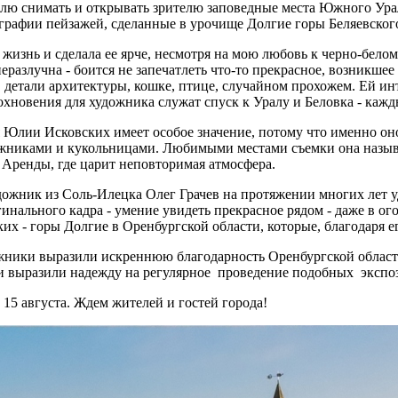
лю снимать и открывать зрителю заповедные места Южного Урал
графии пейзажей, сделанные в урочище Долгие горы Беляевског
изнь и сделала ее ярче, несмотря на мою любовь к черно-белому
еразлучна - боится не запечатлеть что-то прекрасное, возникшее 
 детали архитектуры, кошке, птице, случайном прохожем. Ей инт
хновения для художника служат спуск к Уралу и Беловка - кажд
 Юлии Исковских имеет особое значение, потому что именно он
ожниками и кукольницами. Любимыми местами съемки она назыв
 Аренды, где царит неповторимая атмосфера.
ожник из Соль-Илецка Олег Грачев на протяжении многих лет у
гинального кадра - умение увидеть прекрасное рядом - даже в ого
их - горы Долгие в Оренбургской области, которые, благодаря е
жники выразили искреннюю благодарность Оренбургской областн
и выразили надежду на регулярное проведение подобных экспо
 15 августа. Ждем жителей и гостей города!