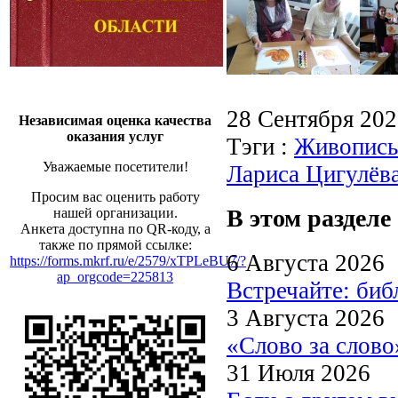
28 Сентября 20
Независимая оценка качества
оказания услуг
Тэги :
Живопись
Уважаемые посетители!
Лариса Цигулёв
Просим вас оценить работу
В этом разделе
нашей организации.
Анкета доступна по QR-коду, а
также по прямой ссылке:
6 Августа 2026
https://forms.mkrf.ru/e/2579/xTPLeBU7/?
ap_orgcode=225813
Встречайте: би
3 Августа 2026
«Слово за слово
31 Июля 2026