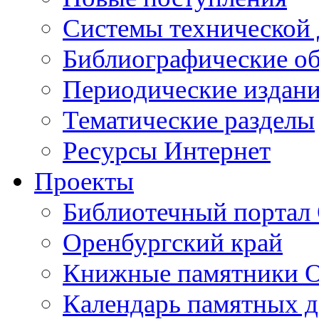
Cистемы технической
Библиографические о
Периодические издан
Тематические разделы
Ресурсы Интернет
Проекты
Библиотечный портал 
Оренбургский край
Книжные памятники О
Календарь памятных д