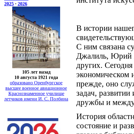
2025
·
2026
В истории нашег
свидетельствующ
С ним связана с
Джалиль, Юрий 
других. Сегодня
105 лет назад
экономическом и
10 августа 1921 года
прежде, оно сл
образовано Оренбургское
высшее военное авиационное
задач, развитии
Краснознаменное училище
летчиков имени И. С. Полбина
дружбы и между
История област
состояние и раз