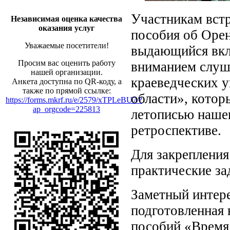
Участникам вст
Независимая оценка качества
оказания услуг
пособия об Орен
Уважаемые посетители!
выдающийся вкла
Просим вас оценить работу
вниманием слуш
нашей организации.
краеведческих у
Анкета доступна по QR-коду, а
также по прямой ссылке:
области», котор
https://forms.mkrf.ru/e/2579/xTPLeBU7/?
ap_orgcode=225813
летописью нашег
ретроспективе.
Для закреплени
практические за
Заметный интере
подготовленная
пособий «Время