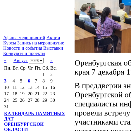
Афиша мероприятий
Акции
Курсы
Запись на мероприятие
Новости и события
Выставки
Конкурсы и проекты
«
Август
»
Оренбургская об
Пн.
Вт.
Ср.
Чт.
Пт.
Сб.
Вс.
края 7 декабря 1
1
2
3
4
5
6
7
8
9
В преддверии зн
10
11
12
13
14
15
16
Оренбургской об
17
18
19
20
21
22
23
24
25
26
27
28
29
30
специалисты ин
31
провели встречу
КАЛЕНДАРЬ ПАМЯТНЫХ
ДАТ
участниками ста
ОРЕНБУРГСКОЙ
института искус
ОБЛАСТИ