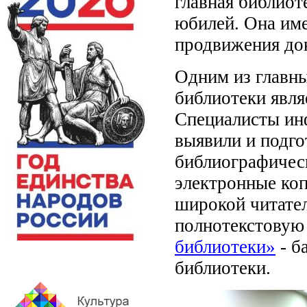
главная библиот
юбилей. Она име
продвижения до
Одним из главны
библиотеки явля
Специалисты ин
выявили и подго
библиографичес
электронные коп
широкой читате
полнотекстовую
библиотеки»
- б
библиотеки.