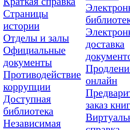
Краткая справка
Электрон
Страницы
библиоте
истории
Электрон
Отделы и залы
доставка
Официальные
документ
документы
Продлени
Противодействие
онлайн
коррупции
Предвари
Доступная
заказ кни
библиотека
Виртуаль
Независимая
справка