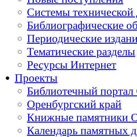
Cистемы технической
Библиографические о
Периодические издан
Тематические разделы
Ресурсы Интернет
Проекты
Библиотечный портал 
Оренбургский край
Книжные памятники О
Календарь памятных д