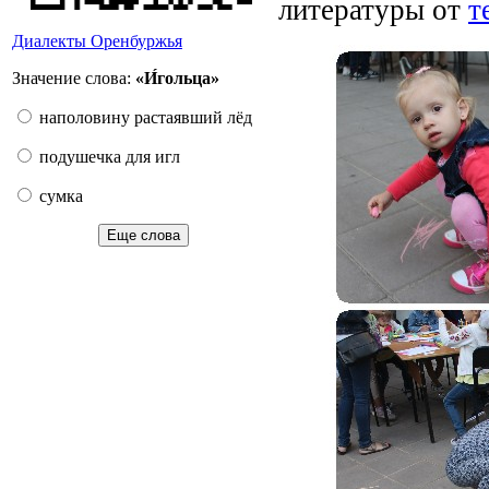
литературы от
т
Диалекты Оренбуржья
Значение слова:
«И́гольца»
наполовину растаявший лёд
подушечка для игл
сумка
Еще слова