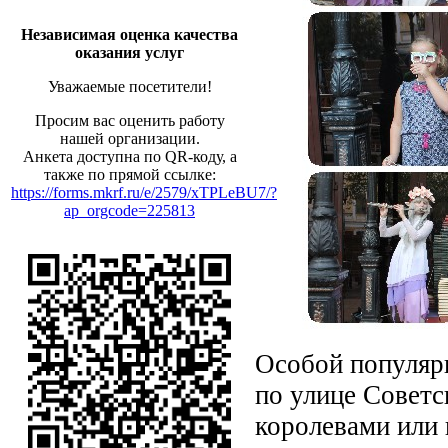
Независимая оценка качества
оказания услуг
Уважаемые посетители!
Просим вас оценить работу
нашей организации.
Анкета доступна по QR-коду, а
также по прямой ссылке:
https://forms.mkrf.ru/e/2579/xTPLeBU7/?
ap_orgcode=225813
Особой популяр
по улице Советс
королевами или 