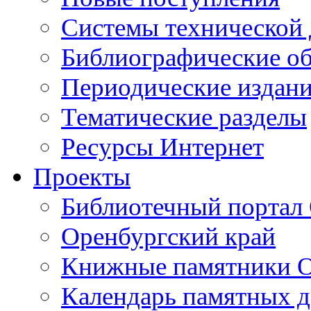
Cистемы технической
Библиографические о
Периодические издан
Тематические разделы
Ресурсы Интернет
Проекты
Библиотечный портал 
Оренбургский край
Книжные памятники О
Календарь памятных д