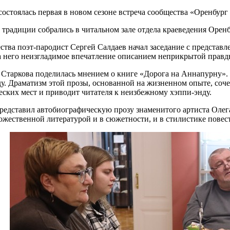
 состоялась первая в новом сезоне встреча сообщества «Оренбур
традиции собрались в читальном зале отдела краеведения Оренб
ства поэт-пародист Сергей Салдаев начал заседание с предста
а него неизгладимое впечатление описанием неприкрытой правд
 Старкова поделилась мнением о книге «Дорога на Аннапурну».
ду. Драматизм этой прозы, основанной на жизненном опыте, со
ских мест и приводит читателя к неизбежному хэппи-энду.
редставил автобиографическую прозу знаменитого артиста Олега
ожественной литературой и в сюжетности, и в стилистике повес