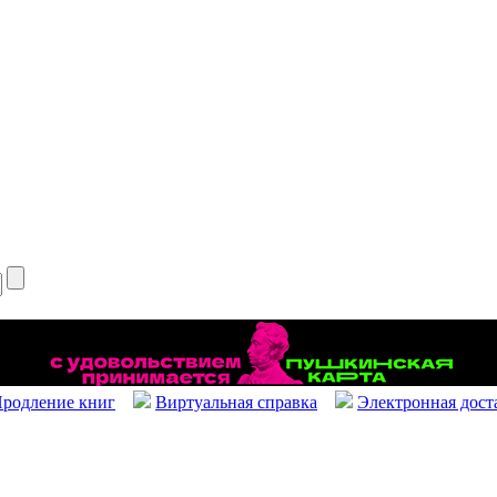
родление книг
Виртуальная справка
Электронная дост