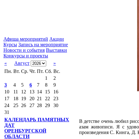
Афиша мероприятий
Акции
Курсы
Запись на мероприятие
Новости и события
Выставки
Конкурсы и проекты
«
Август
»
Пн.
Вт.
Ср.
Чт.
Пт.
Сб.
Вс.
1
2
3
4
5
6
7
8
9
10
11
12
13
14
15
16
17
18
19
20
21
22
23
24
25
26
27
28
29
30
31
КАЛЕНДАРЬ ПАМЯТНЫХ
В детстве очень любил рис
ДАТ
азам живописи. Я с удов
ОРЕНБУРГСКОЙ
произведения С. Кинга, Д. 
ОБЛАСТИ