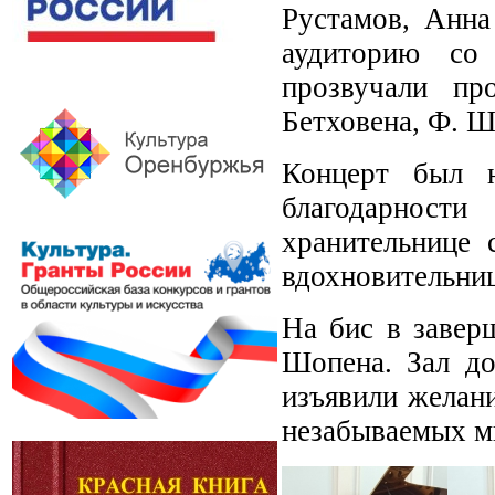
Рустамов, Анна
аудиторию со
прозвучали пр
Бетховена, Ф. Ш
Концерт был н
благодарност
хранительнице 
вдохновительни
На бис в завер
Шопена. Зал до
изъявили желан
незабываемых м