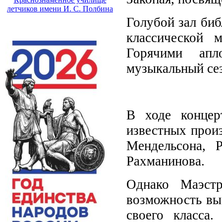
летчиков имени И. С. Полбина
Голубой зал биб
классической 
Горячими апл
музыкальный се
В ходе концер
известных произ
Мендельсона, 
Рахманинова.
Однако Маэстр
возможность вы
своего класса.