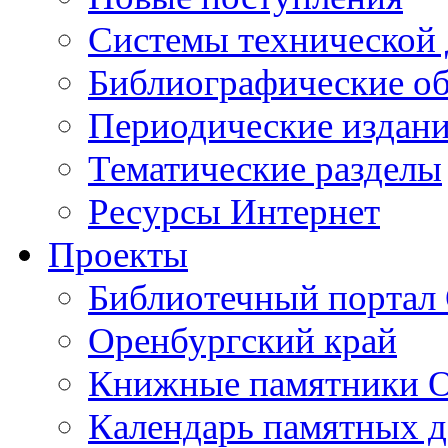
Cистемы технической
Библиографические о
Периодические издан
Тематические разделы
Ресурсы Интернет
Проекты
Библиотечный портал 
Оренбургский край
Книжные памятники О
Календарь памятных д