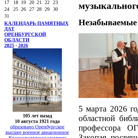
17
18
19
20
21
22
23
музыкальног
24
25
26
27
28
29
30
31
Незабываемые 
КАЛЕНДАРЬ ПАМЯТНЫХ
ДАТ
ОРЕНБУРГСКОЙ
ОБЛАСТИ
2025
·
2026
5 марта 2026 г
105 лет назад
областной библ
10 августа 1921 года
профессора О
образовано Оренбургское
высшее военное авиационное
Закопая, посвящ
Краснознаменное училище