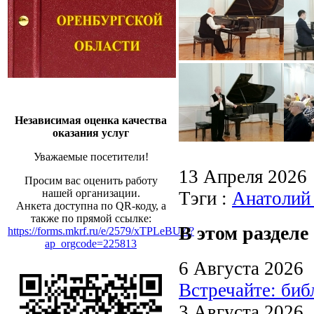
Независимая оценка качества
оказания услуг
Уважаемые посетители!
13 Апреля 2026
Просим вас оценить работу
нашей организации.
Тэги :
Анатолий
Анкета доступна по QR-коду, а
также по прямой ссылке:
В этом разделе
https://forms.mkrf.ru/e/2579/xTPLeBU7/?
ap_orgcode=225813
6 Августа 2026
Встречайте: би
3 Августа 2026