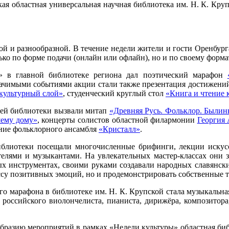
ая областная универсальная научная библиотека им. Н. К. Кру
 и разнообразной. В течение недели жители и гости Оренбург
ько по форме подачи (онлайн или офлайн), но и по своему форма
е» в главной библиотеке региона дал поэтический марафон
ачимыми событиями акции стали также презентация достижений
культурный слой»
, студенческий круглый стол
«Книга и чтение 
лей библиотеки вызвали митап
«Древняя Русь. Фольклор. Были
ему дому»
, концерты солистов областной филармонии
Георгия 
ние фольклорного ансамбля
«Кристалл»
.
иблиотеки посещали многочисленные брифинги, лекции искусс
телями и музыкантами. На увлекательных мастер-классах они 
х инструментах, своими руками создавали народных славянски
ссу позитивных эмоций, но и продемонстрировать собственные 
го марафона в библиотеке им. Н. К. Крупской стала музыкальна
 российского виолончелиста, пианиста, дирижёра, композитора
бразию мероприятий в рамках «Недели культуры» областная библ