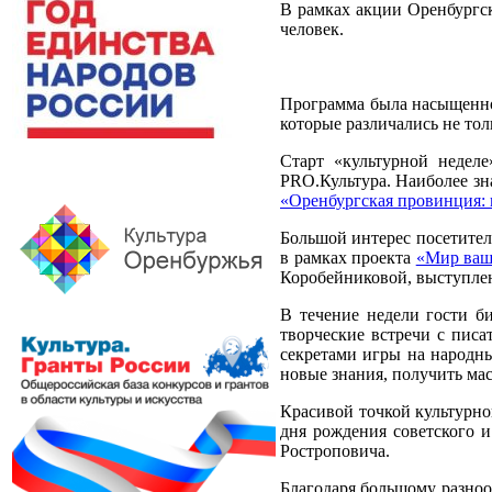
В рамках акции Оренбургск
человек.
Программа была насыщенной
которые различались не тол
Старт «культурной недел
PRO.Культура. Наиболее зн
«Оренбургская провинция: 
Большой интерес посетите
в рамках проекта
«Мир ваш
Коробейниковой, выступле
В течение недели гости б
творческие встречи с писа
секретами игры на народны
новые знания, получить ма
Красивой точкой культурно
дня рождения советского и
Ростроповича.
Благодаря большому разноо