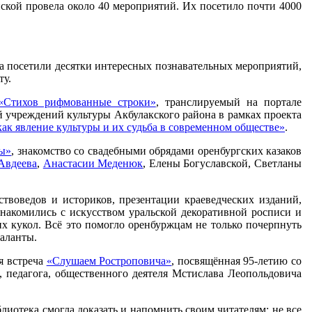
пской провела около 40 мероприятий. Их посетило почти 4000
а посетили десятки интересных познавательных мероприятий,
ту.
«Стихов рифмованные строки»
, транслируемый на портале
 учреждений культуры Акбулакского района в рамках проекта
как явление культуры и их судьба в современном обществе»
.
ны»
, знакомство со свадебными обрядами оренбургских казаков
Авдеева
,
Анастасии Меденюк
, Елены Богуславской, Светланы
твоведов и историков, презентации краеведческих изданий,
знакомились с искусством уральской декоративной росписи и
х кукол. Всё это помогло оренбуржцам не только почерпнуть
таланты.
я встреча
«Слушаем Ростроповича»
, посвящённая 95-летию со
, педагога, общественного деятеля Мстислава Леопольдовича
иотека смогла доказать и напомнить своим читателям: не все