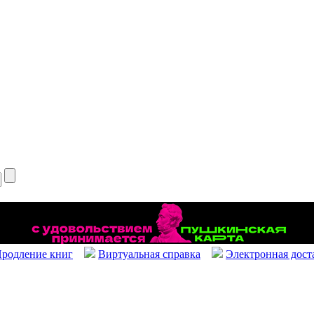
родление книг
Виртуальная справка
Электронная дост