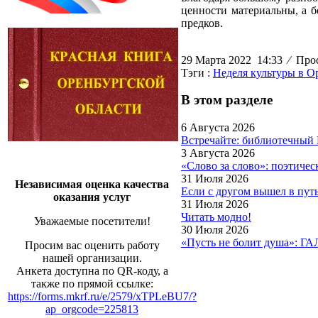
ценности материальны, а 
предков.
29 Марта 2022 14:33
⁄
Прос
Тэги :
Неделя культуры в О
В этом разделе
6 Августа 2026
Встречайте: библиотечный
3 Августа 2026
«Слово за слово»: поэтиче
31 Июля 2026
Независимая оценка качества
Если с другом вышел в пут
оказания услуг
31 Июля 2026
Читать модно!
Уважаемые посетители!
30 Июля 2026
«Пусть не болит душа»: Г
Просим вас оценить работу
нашей организации.
Анкета доступна по QR-коду, а
также по прямой ссылке:
https://forms.mkrf.ru/e/2579/xTPLeBU7/?
ap_orgcode=225813