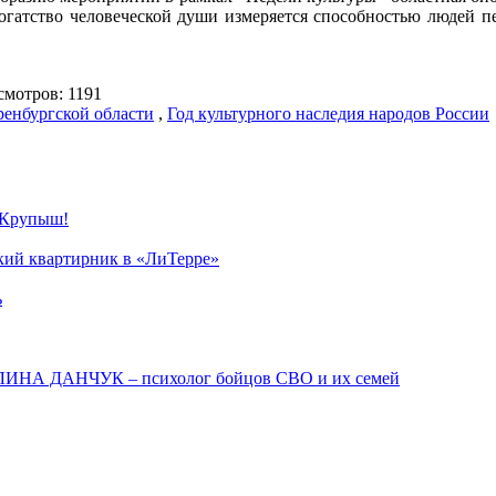
богатство человеческой души измеряется способностью людей 
мотров: 1191
ренбургской области
,
Год культурного наследия народов России
 Крупыш!
ский квартирник в «ЛиТерре»
ь
АЛИНА ДАНЧУК – психолог бойцов СВО и их семей