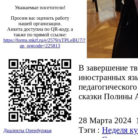
Уважаемые посетители!
Просим вас оценить работу
нашей организации.
Анкета доступна по QR-коду, а
также по прямой ссылке:
https://forms.mkrf.ru/e/2579/xTPLeBU7/?
ap_orgcode=225813
В завершение тв
иностранных яз
педагогического
сказки Полины А
28 Марта 2024
Тэги :
Неделя ку
Диалекты Оренбуржья