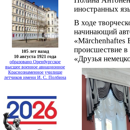
иностранных яз
В ходе творческ
начинающий авто
«Märchenhaftes E
происшествие в 
105 лет назад
10 августа 1921 года
«Друзья немецко
образовано Оренбургское
высшее военное авиационное
Краснознаменное училище
летчиков имени И. С. Полбина