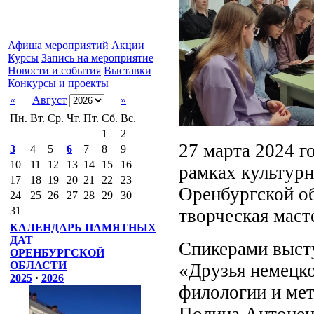
Афиша мероприятий
Акции
Курсы
Запись на мероприятие
Новости и события
Выставки
Конкурсы и проекты
«
Август
»
Пн.
Вт.
Ср.
Чт.
Пт.
Сб.
Вс.
1
2
27 марта 2024 г
3
4
5
6
7
8
9
10
11
12
13
14
15
16
рамках культурн
17
18
19
20
21
22
23
Оренбургской о
24
25
26
27
28
29
30
31
творческая маст
КАЛЕНДАРЬ ПАМЯТНЫХ
ДАТ
Спикерами высту
ОРЕНБУРГСКОЙ
ОБЛАСТИ
«Друзья немецко
2025
·
2026
филологии и ме
Полина Антоненк