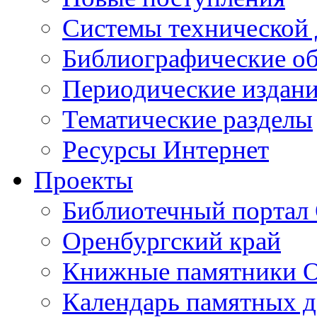
Cистемы технической
Библиографические о
Периодические издан
Тематические разделы
Ресурсы Интернет
Проекты
Библиотечный портал 
Оренбургский край
Книжные памятники О
Календарь памятных д