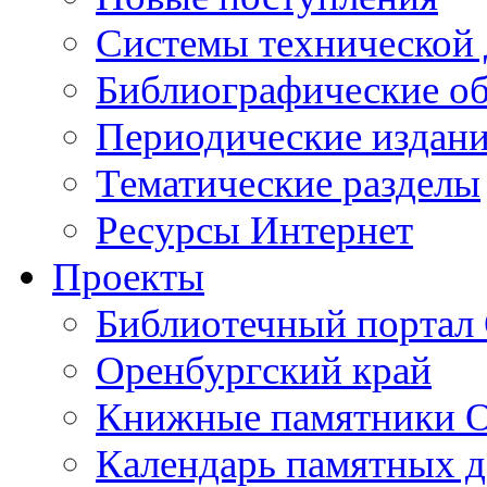
Cистемы технической
Библиографические о
Периодические издан
Тематические разделы
Ресурсы Интернет
Проекты
Библиотечный портал 
Оренбургский край
Книжные памятники О
Календарь памятных д