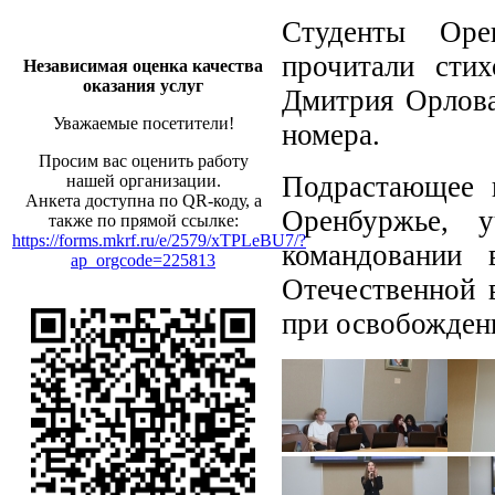
Студенты Орен
прочитали сти
Независимая оценка качества
оказания услуг
Дмитрия Орлова
Уважаемые посетители!
номера.
Просим вас оценить работу
Подрастающее 
нашей организации.
Анкета доступна по QR-коду, а
Оренбуржье, 
также по прямой ссылке:
https://forms.mkrf.ru/e/2579/xTPLeBU7/?
командовании
ap_orgcode=225813
Отечественной 
при освобожден