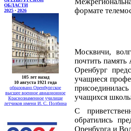
Межрегиональная
ОБЛАСТИ
формате телемос
2025
·
2026
Москвичи, вол
почтить память 
Оренбург предс
учащиеся профе
105 лет назад
10 августа 1921 года
присоединилас
образовано Оренбургское
высшее военное авиационное
учащихся школы
Краснознаменное училище
летчиков имени И. С. Полбина
С приветстве
обратились пре
Оренбурга и Во