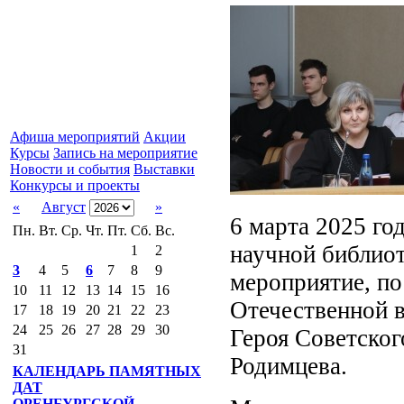
Афиша мероприятий
Акции
Курсы
Запись на мероприятие
Новости и события
Выставки
Конкурсы и проекты
«
Август
»
6 марта 2025 го
Пн.
Вт.
Ср.
Чт.
Пт.
Сб.
Вс.
научной библиот
1
2
3
4
5
6
7
8
9
мероприятие, п
10
11
12
13
14
15
16
Отечественной 
17
18
19
20
21
22
23
24
25
26
27
28
29
30
Героя Советско
31
Родимцева.
КАЛЕНДАРЬ ПАМЯТНЫХ
ДАТ
ОРЕНБУРГСКОЙ