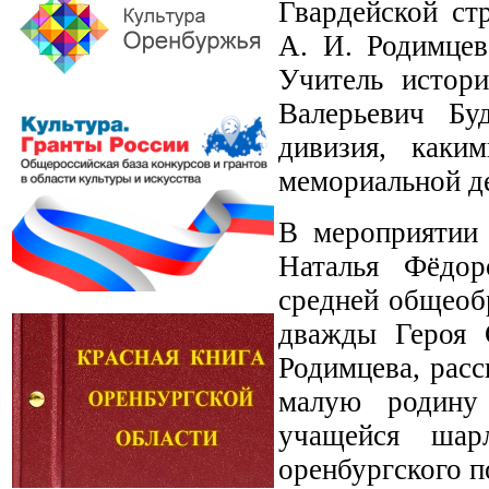
Гвардейской ст
А. И. Родимцев
Учитель истор
Валерьевич Бу
дивизия, каки
мемориальной де
В мероприятии 
Наталья Фёдор
средней общеоб
дважды Героя С
Родимцева, расс
малую родину 
учащейся шарл
оренбургского п