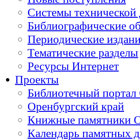
Cистемы технической
Библиографические о
Периодические издан
Тематические разделы
Ресурсы Интернет
Проекты
Библиотечный портал 
Оренбургский край
Книжные памятники О
Календарь памятных д