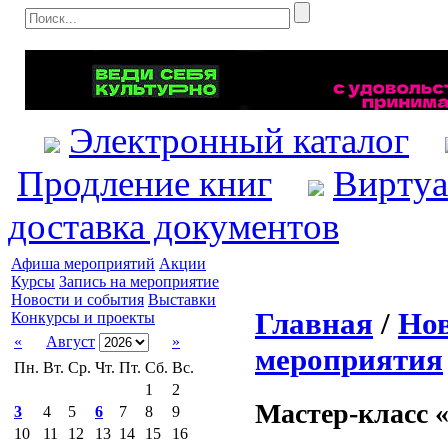
Электронный каталог
Продление книг
Виртуа
доставка документов
Афиша мероприятий
Акции
Курсы
Запись на мероприятие
Новости и события
Выставки
Главная
/
Нов
Конкурсы и проекты
«
Август
»
мероприятия
Пн.
Вт.
Ср.
Чт.
Пт.
Сб.
Вс.
1
2
Мастер-класс 
3
4
5
6
7
8
9
10
11
12
13
14
15
16