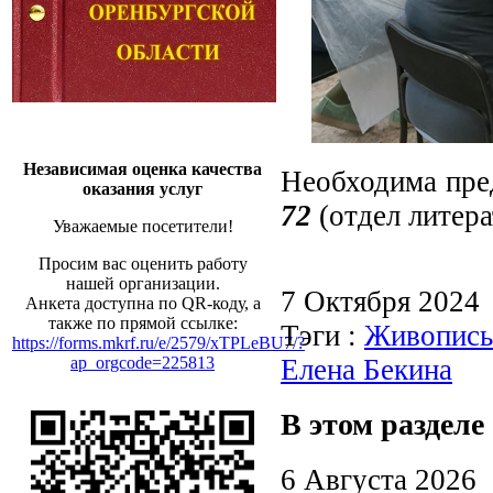
Независимая оценка качества
Необходима пре
оказания услуг
72
(отдел литера
Уважаемые посетители!
Просим вас оценить работу
нашей организации.
7 Октября 2024
Анкета доступна по QR-коду, а
также по прямой ссылке:
Тэги :
Живопись
https://forms.mkrf.ru/e/2579/xTPLeBU7/?
Елена Бекина
ap_orgcode=225813
В этом разделе
6 Августа 2026