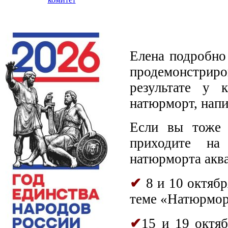
Елена подробно 
продемонстриро
результате у 
натюрморт, напи
Если вы тоже 
приходите на
натюрморта акв
✔
8 и 10 октябр
теме «Натюрмор
✔
15 и 19 октяб