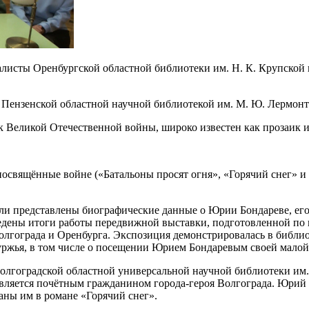
иалисты Оренбургской областной библиотеки им. Н. К. Крупской
Пензенской областной научной библиотекой им. М. Ю. Лермонт
 Великой Отечественной войны, широко известен как прозаик и
освящённые войне («Батальоны просят огня», «Горячий снег» и 
ли представлены биографические данные о Юрии Бондареве, его
едены итоги работы передвижной выставки, подготовленной по
олгограда и Оренбурга. Экспозиция демонстрировалась в библио
ржья, в том числе о посещении Юрием Бондаревым своей малой 
лгоградской областной универсальной научной библиотеки им.
является почётным гражданином города-героя Волгограда. Юрий 
аны им в романе «Горячий снег».