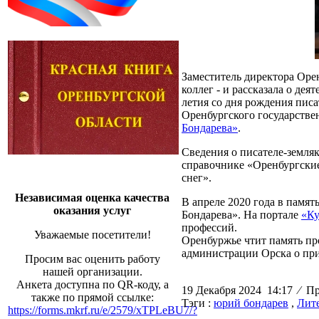
Заместитель директора Оре
коллег - и рассказала о де
летия со дня рождения пис
Оренбургского государстве
Бондарева»
.
Сведения о писателе-земляк
справочнике «Оренбургские
снег».
Независимая оценка качества
В апреле 2020 года в памя
оказания услуг
Бондарева». На портале
«Ку
профессий.
Уважаемые посетители!
Оренбуржье чтит память пр
администрации Орска о при
Просим вас оценить работу
нашей организации.
Анкета доступна по QR-коду, а
19 Декабря 2024 14:17
⁄
Про
также по прямой ссылке:
Тэги :
юрий бондарев
,
Лит
https://forms.mkrf.ru/e/2579/xTPLeBU7/?