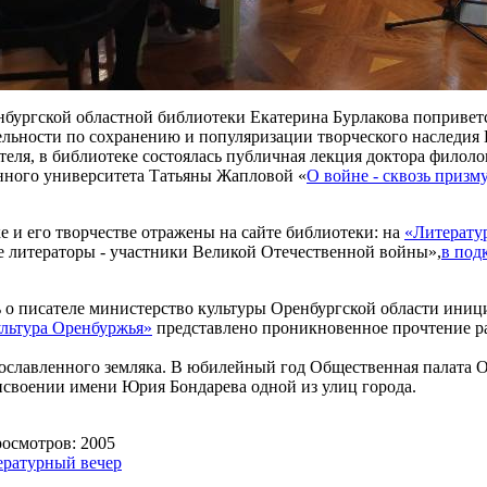
нбургской областной библиотеки Екатерина Бурлакова поприветс
ятельности по сохранению и популяризации творческого наследия 
ателя, в библиотеке состоялась публичная лекция доктора фило
нного университета Татьяны Жапловой «
О войне - сквозь призм
е и его творчестве отражены на сайте библиотеки: на
«Литерату
 литераторы - участники Великой Отечественной войны»,
в под
ть о писателе министерство культуры Оренбургской области и
льтура Оренбуржья»
представлено проникновенное прочтение ра
ославленного земляка. В юбилейный год Общественная палата Ор
своении имени Юрия Бондарева одной из улиц города.
смотров: 2005
ературный вечер