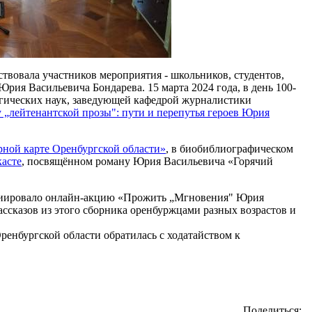
твовала участников мероприятия - школьников, студентов,
Юрия Васильевича Бондарева. 15 марта 2024 года, в день 100-
логических наук, заведующей кафедрой журналистики
у „лейтенантской прозы": пути и перепутья героев Юрия
рной карте Оренбургской области»
, в биобиблиографическом
касте
, посвящённом роману Юрия Васильевича «Горячий
нициировало онлайн-акцию «Прожить „Мгновения" Юрия
ссказов из этого сборника оренбуржцами разных возрастов и
енбургской области обратилась с ходатайством к
Поделиться: