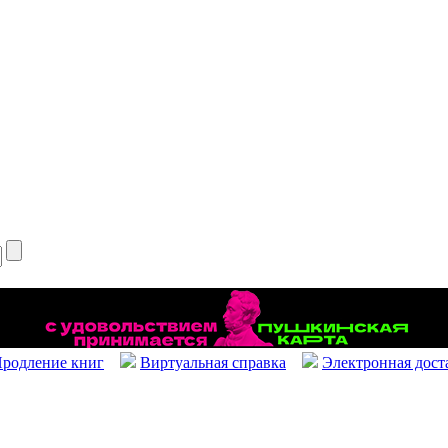
родление книг
Виртуальная справка
Электронная дост