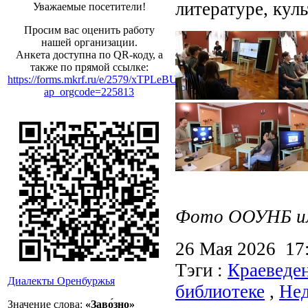
литературе, куль
Уважаемые посетители!
Просим вас оценить работу
нашей организации.
Анкета доступна по QR-коду, а
также по прямой ссылке:
https://forms.mkrf.ru/e/2579/xTPLeBU7/?
ap_orgcode=225813
Фото ООУНБ им.
26 Мая 2026 1
Тэги :
Краеведе
Диалекты Оренбуржья
библиотеке
,
Нед
Значение слова:
«Заво́зно»