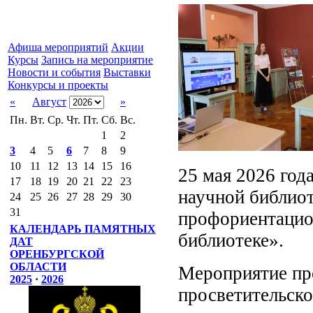
Афиша мероприятий
Акции
Курсы
Запись на мероприятие
Новости и события
Выставки
Конкурсы и проекты
«
Август
»
Пн.
Вт.
Ср.
Чт.
Пт.
Сб.
Вс.
1
2
3
4
5
6
7
8
9
10
11
12
13
14
15
16
25 мая 2026 год
17
18
19
20
21
22
23
научной библиот
24
25
26
27
28
29
30
31
профориентацио
КАЛЕНДАРЬ ПАМЯТНЫХ
библиотеке».
ДАТ
ОРЕНБУРГСКОЙ
ОБЛАСТИ
Мероприятие пр
2025
·
2026
просветительско