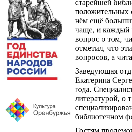
старейшей библи
положительных с
нём ещё больший
чаще, и каждый 
вопрос о том, чи
отметил, что э
вопросов, а чит
Заведующая отд
Екатерина Серге
года. Специалис
литературой, о 
специализирован
библиотечном ф
Гостям продемо