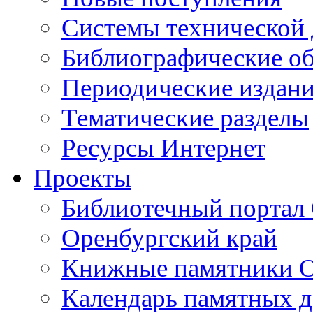
Cистемы технической
Библиографические о
Периодические издан
Тематические разделы
Ресурсы Интернет
Проекты
Библиотечный портал 
Оренбургский край
Книжные памятники О
Календарь памятных д