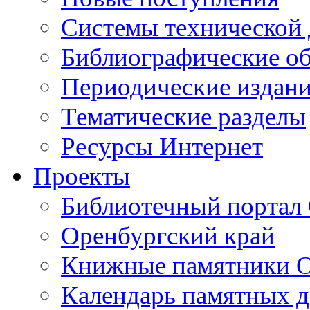
Cистемы технической
Библиографические о
Периодические издан
Тематические разделы
Ресурсы Интернет
Проекты
Библиотечный портал 
Оренбургский край
Книжные памятники О
Календарь памятных д