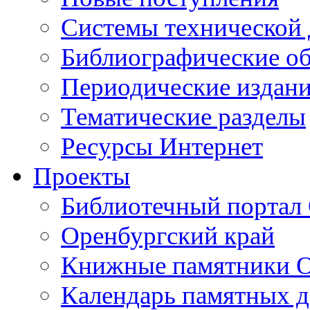
Cистемы технической
Библиографические о
Периодические издан
Тематические разделы
Ресурсы Интернет
Проекты
Библиотечный портал 
Оренбургский край
Книжные памятники О
Календарь памятных д