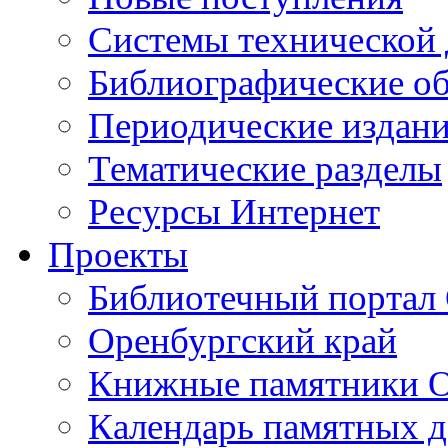
Cистемы технической
Библиографические о
Периодические издан
Тематические разделы
Ресурсы Интернет
Проекты
Библиотечный портал 
Оренбургский край
Книжные памятники О
Календарь памятных д