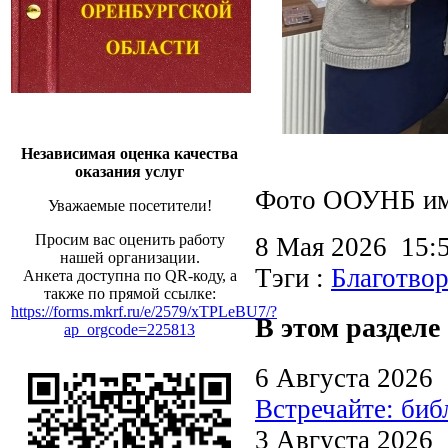
Независимая оценка качества
оказания услуг
Фото ООУНБ им.
Уважаемые посетители!
Просим вас оценить работу
8 Мая 2026 15
нашей организации.
Тэги :
Благотвор
Анкета доступна по QR-коду, а
также по прямой ссылке:
https://forms.mkrf.ru/e/2579/xTPLeBU7/?
В этом разделе
ap_orgcode=225813
6 Августа 2026
Встречайте: би
3 Августа 2026