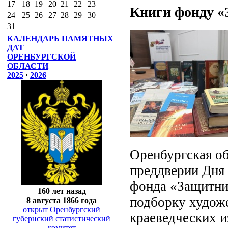
17
18
19
20
21
22
23
Книги фонду «
24
25
26
27
28
29
30
31
КАЛЕНДАРЬ ПАМЯТНЫХ
ДАТ
ОРЕНБУРГСКОЙ
ОБЛАСТИ
2025
·
2026
Оренбургская об
преддверии Дня
фонда «Защитник
160 лет назад
подборку худож
8 августа 1866 года
открыт Оренбургский
краеведческих и
губернский статистический
комитет