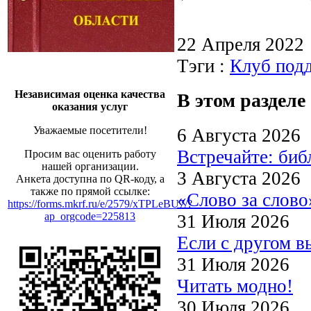
22 Апреля 2022
Тэги :
Клуб подд
Независимая оценка качества
В этом разделе
оказания услуг
Уважаемые посетители!
6 Августа 2026
Встречайте: би
Просим вас оценить работу
нашей организации.
3 Августа 2026
Анкета доступна по QR-коду, а
также по прямой ссылке:
«Слово за слово
https://forms.mkrf.ru/e/2579/xTPLeBU7/?
ap_orgcode=225813
31 Июля 2026
Если с другом в
31 Июля 2026
Читать модно!
30 Июля 2026