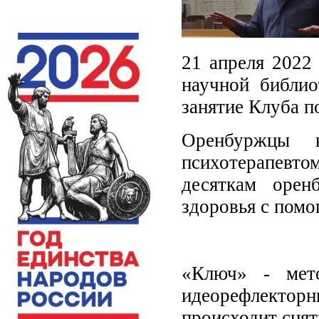
21 апреля 2022
научной библио
занятие Клуба п
Оренбуржцы в
психотерапевт
десяткам орен
здоровья с пом
«Ключ» - мето
идеорефлекторн
происходит снят