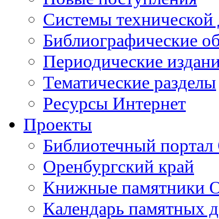
Cистемы технической
Библиографические о
Периодические издан
Тематические разделы
Ресурсы Интернет
Проекты
Библиотечный портал 
Оренбургский край
Книжные памятники О
Календарь памятных д