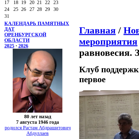
17
18
19
20
21
22
23
24
25
26
27
28
29
30
31
КАЛЕНДАРЬ ПАМЯТНЫХ
Главная
/
Нов
ДАТ
ОРЕНБУРГСКОЙ
мероприятия
ОБЛАСТИ
2025
·
2026
равновесия. 
Клуб поддержк
первое
80 лет назад
7 августа 1946 года
родился Растам Абдрашитович
Абдуллаев