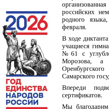
организованна
российских не
родного языка
февраля.
В ходе диктанта
учащиеся гимна
№61 с углубле
Морозова, а 
Оренбургског
Самарского госу
Впереди подв
сертификатов.
Мы благодарим