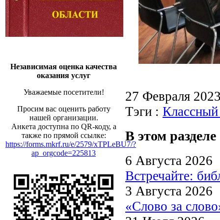
Независимая оценка качества
оказания услуг
Уважаемые посетители!
27 Февраля 202
Тэги :
Классный
Просим вас оценить работу
нашей организации.
Анкета доступна по QR-коду, а
В этом разделе
также по прямой ссылке:
https://forms.mkrf.ru/e/2579/xTPLeBU7/?
ap_orgcode=225813
6 Августа 2026
Встречайте: би
3 Августа 2026
«Слово за слово