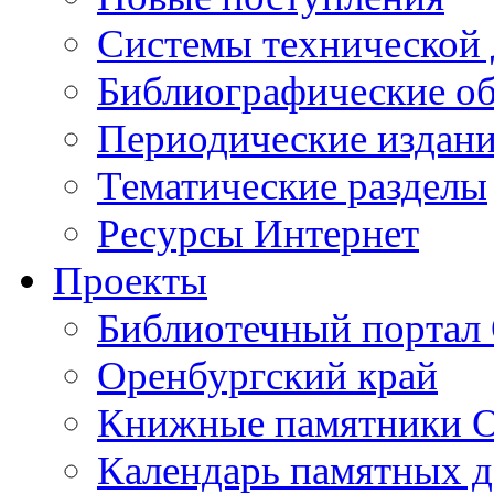
Cистемы технической
Библиографические о
Периодические издан
Тематические разделы
Ресурсы Интернет
Проекты
Библиотечный портал 
Оренбургский край
Книжные памятники О
Календарь памятных д