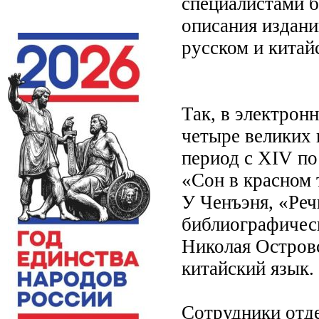
специалистами 
описания издани
русском и китай
Так, в электрон
четыре великих 
период с XIV по
«Сон в красном 
У Ченъэня, «Реч
библиографическ
Николая Островс
китайский язык.
Сотрудники отд