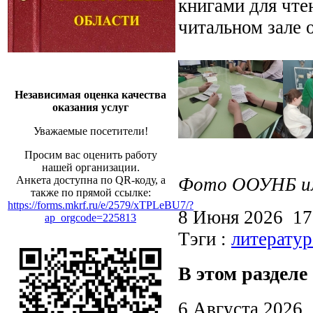
книгами для чте
читальном зале 
Независимая оценка качества
оказания услуг
Уважаемые посетители!
Просим вас оценить работу
нашей организации.
Фото ООУНБ им.
Анкета доступна по QR-коду, а
также по прямой ссылке:
https://forms.mkrf.ru/e/2579/xTPLeBU7/?
8 Июня 2026 1
ap_orgcode=225813
Тэги :
литератур
В этом разделе
6 Августа 2026