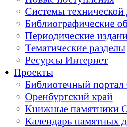
Cистемы технической
Библиографические о
Периодические издан
Тематические разделы
Ресурсы Интернет
Проекты
Библиотечный портал 
Оренбургский край
Книжные памятники О
Календарь памятных д