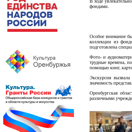
В ходе увлекательн
фондами.
Особое внимание бы
коллекции из фонд
подготовлена специа
Фото- и аудиоматер
трудные времена, п
помощью книг, карти
Экскурсия вызвала
значимость представ
Оренбургская облас
различными учрежде