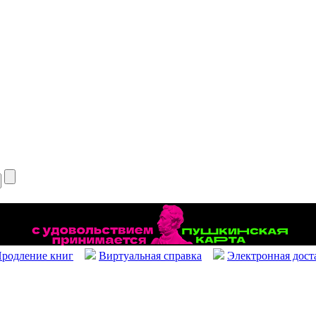
родление книг
Виртуальная справка
Электронная дост