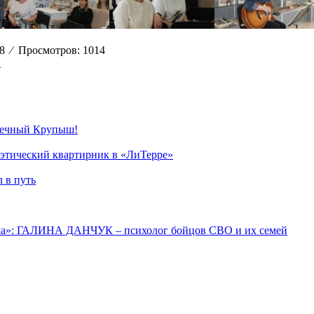
08
⁄
Просмотров: 1014
ы
течный Крупыш!
оэтический квартирник в «ЛиТерре»
 в путь
уша»: ГАЛИНА ДАНЧУК – психолог бойцов СВО и их семей