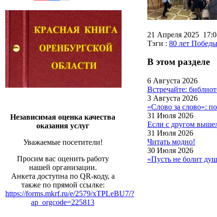
21 Апреля 2025 17:
Тэги :
80 лет Побед
В этом разделе
6 Августа 2026
Встречайте: библио
3 Августа 2026
«Слово за слово»: п
31 Июля 2026
Независимая оценка качества
Если с другом вышел
оказания услуг
31 Июля 2026
Читать модно!
Уважаемые посетители!
30 Июля 2026
Просим вас оценить работу
«Пусть не болит д
нашей организации.
Анкета доступна по QR-коду, а
также по прямой ссылке:
https://forms.mkrf.ru/e/2579/xTPLeBU7/?
ap_orgcode=225813