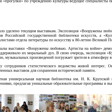
ой «прогулки» по учреждению культуры ведущие специалисты б
ло уделено текущим выставкам. Экспозиция «Вооружены любов
ов Российской государственной библиотеки искусств, а «Ку
листами отдела литературы по искусству к 80-летию Великой П
иалы выставки «Вооружены любовью. Артисты на войне» демон
оддерживало их моральный дух. В свою очередь, экспозиция «К
н, музыкальных произведений погружает зрителя в атмосферу в
 у сотрудников статистического ведомства живой интерес. 
ленных выставок для сохранения исторической памяти.
тная универсальная научная библиотека им. Н. К. Крупской 
ниями, предлагая уникальные образовательные программы и в