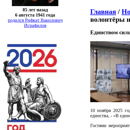
85 лет назад
Главная
/
Но
6 августа 1941 года
волонтёры н
родился Рифкат Вакилович
Исрафилов
Единством силь
10 ноября 2025 го
единства, - «В един
Гостями мероприя