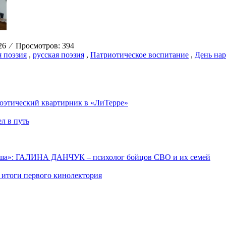
:26
⁄
Просмотров: 394
 поэзия
,
русская поэзия
,
Патриотическое воспитание
,
День нар
поэтический квартирник в «ЛиТерре»
л в путь
уша»: ГАЛИНА ДАНЧУК – психолог бойцов СВО и их семей
 итоги первого кинолектория