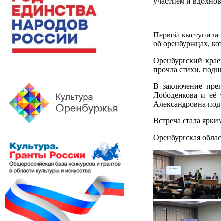
участием и вдохнов
Первой выступила В
об оренбуржцах, к
Оренбургский крае
прочла стихи, под
В заключение преп
Лободенкова и её 
Александровна под
Встреча стала ярки
Оренбургская облас