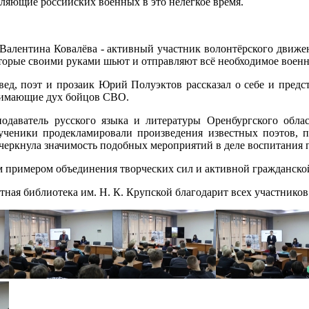
ляющие российских военных в это нелёгкое время.
алентина Ковалёва - активный участник волонтёрского движени
оторые своими руками шьют и отправляют всё необходимое воен
вед, поэт и прозаик Юрий Полуэктов рассказал о себе и предс
нимающие дух бойцов СВО.
одаватель русского языка и литературы Оренбургского обла
ученики продекламировали произведения известных поэтов, 
черкнула значимость подобных мероприятий в деле воспитания 
м примером объединения творческих сил и активной гражданско
тная библиотека им. Н. К. Крупской благодарит всех участников