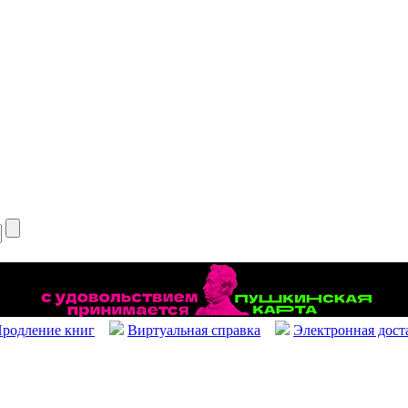
родление книг
Виртуальная справка
Электронная дост