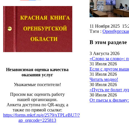
11 Ноября 2025 15
Тэги :
Оренбургская
В этом разделе
3 Августа 2026
«Слово за слово»: 
31 Июля 2026
Если с другом выше
Независимая оценка качества
31 Июля 2026
оказания услуг
Читать модно!
30 Июля 2026
Уважаемые посетители!
«Пусть не болит д
Просим вас оценить работу
30 Июля 2026
нашей организации.
От пьесы к фильму:
Анкета доступна по QR-коду, а
также по прямой ссылке:
https://forms.mkrf.ru/e/2579/xTPLeBU7/?
ap_orgcode=225813