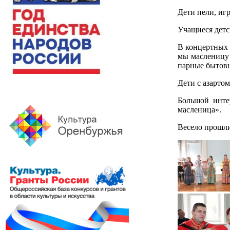
Дети пели, иг
Учащиеся детс
В концертных 
мы масленицу 
парные бытовы
Дети с азарто
Большой инте
масленица».
Весело прошли