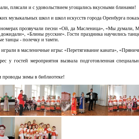
рали, плясали и с удовольствием угощались вкусными блинами!
ких музыкальных школ и школ искусств города Оренбурга показа
номерах прозвучали песни «Ой, да Масленица», «Мы думали, М
дожидали», «Блины русские». Гости праздника научились танце
е танцы - полечку и тамти.
м играли в масленичные игры: «Перетягивание каната», «Прянич
рес у гостей мероприятия вызвала подготовленная специаль
 проводы зимы в библиотеке!