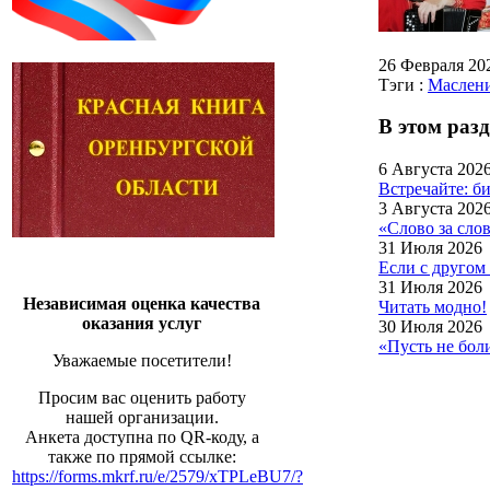
26 Февраля 2
Тэги :
Маслен
В этом разд
6 Августа 202
Встречайте: 
3 Августа 202
«Слово за сло
31 Июля 2026
Если с другом
31 Июля 2026
Независимая оценка качества
Читать модно!
оказания услуг
30 Июля 2026
«Пусть не бо
Уважаемые посетители!
Просим вас оценить работу
нашей организации.
Анкета доступна по QR-коду, а
также по прямой ссылке:
https://forms.mkrf.ru/e/2579/xTPLeBU7/?