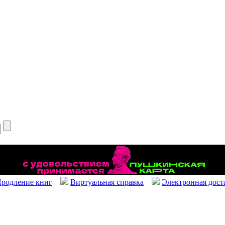
родление книг
Виртуальная справка
Электронная дост