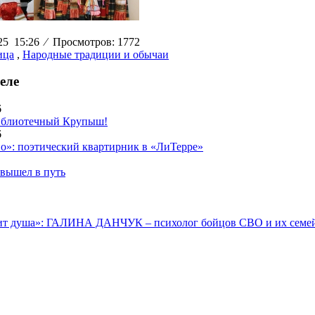
025 15:26
⁄
Просмотров: 1772
ица
,
Народные традиции и обычаи
еле
6
библиотечный Крупыш!
6
во»: поэтический квартирник в «ЛиТерре»
 вышел в путь
лит душа»: ГАЛИНА ДАНЧУК – психолог бойцов СВО и их семе