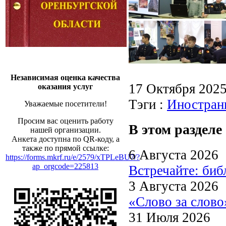
Независимая оценка качества
17 Октября 202
оказания услуг
Тэги :
Иностран
Уважаемые посетители!
Просим вас оценить работу
В этом разделе
нашей организации.
Анкета доступна по QR-коду, а
также по прямой ссылке:
6 Августа 2026
https://forms.mkrf.ru/e/2579/xTPLeBU7/?
ap_orgcode=225813
Встречайте: би
3 Августа 2026
«Слово за слово
31 Июля 2026