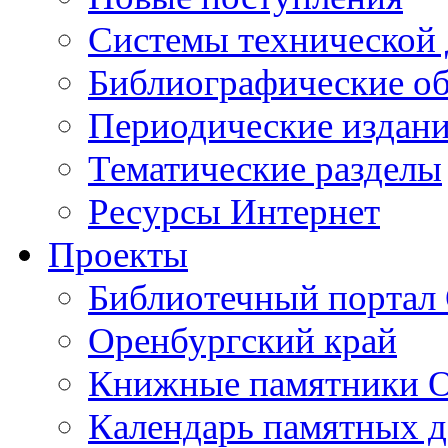
Cистемы технической
Библиографические о
Периодические издан
Тематические разделы
Ресурсы Интернет
Проекты
Библиотечный портал 
Оренбургский край
Книжные памятники О
Календарь памятных д