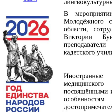
лингвокультурны
В мероприятии
Молодёжного с
области, сотр
Виктории Бу
преподавател
кадетского учил
Иностранные с
медицинского
посвящёнными и
особенностя
достопримечате