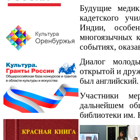
Будущие медик
кадетского уч
Индии, особе
многоязычных к
событиях, оказа
Диалог молоды
открытой и друж
был английский.
Участники мер
дальнейшем об
библиотеки им. 