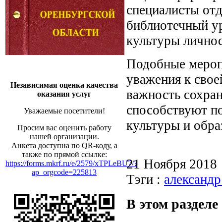
специалисты отд
библиотечный у
культуры личнос
Подобные мероп
уважения к свое
Независимая оценка качества
важность сохран
оказания услуг
способствуют п
Уважаемые посетители!
культуры и обра
Просим вас оценить работу
нашей организации.
Анкета доступна по QR-коду, а
также по прямой ссылке:
21 Ноября 2018
https://forms.mkrf.ru/e/2579/xTPLeBU7/?
ap_orgcode=225813
Тэги :
александр
В этом разделе