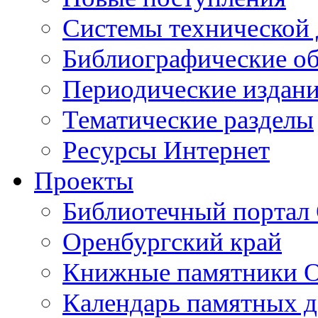
Cистемы технической
Библиографические о
Периодические издан
Тематические разделы
Ресурсы Интернет
Проекты
Библиотечный портал 
Оренбургский край
Книжные памятники О
Календарь памятных д