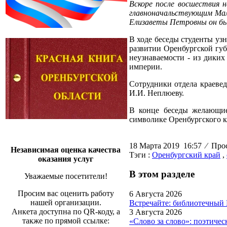
Вскоре после восшествия 
главноначальствующим Мало
Елизаветы Петровны он был
В ходе беседы студенты узн
развитии Оренбургской губ
неузнаваемости - из дики
империи.
Сотрудники отдела краеве
И.И. Неплюеву.
В конце беседы желающие
символике Оренбургского к
18 Марта 2019 16:57
⁄
Прос
Независимая оценка качества
Тэги :
Оренбургский край
,
оказания услуг
В этом разделе
Уважаемые посетители!
Просим вас оценить работу
6 Августа 2026
нашей организации.
Встречайте: библиотечный
Анкета доступна по QR-коду, а
3 Августа 2026
также по прямой ссылке:
«Слово за слово»: поэтиче