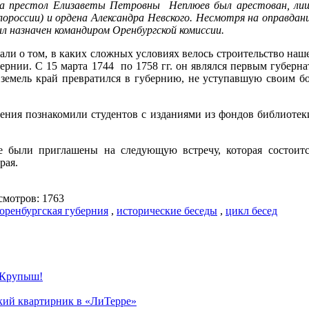
на престол Елизаветы Петровны Неплюев был арестован, лиш
россии) и ордена Александра Невского. Несмотря на оправдание
 назначен командиром Оренбургской комиссии.
али о том, в каких сложных условиях велось строительство наш
ернии. С 15 марта 1744 по 1758 гг. он являлся первым губерн
х земель край превратился в губернию, не уступавшую своим 
дения познакомили студентов с изданиями из фондов библиоте
 были приглашены на следующую встречу, которая состоится
рая.
мотров: 1763
оренбургская губерния
,
исторические беседы
,
цикл бесед
 Крупыш!
ский квартирник в «ЛиТерре»