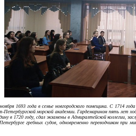
ноября 1693 года в семье новгородского помещика.
С 1714 года
т-Петербургской морской академии. Гардемарином пять лет ходи
ину в 1720 году, сдал экзамены в Адмиралтейской коллегии, за
етербурге гребных судов, одновременно переводчиком при мин