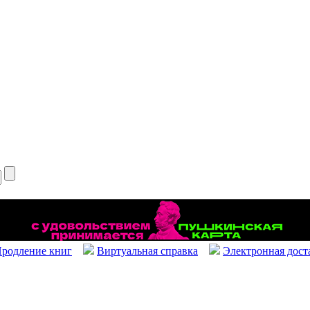
родление книг
Виртуальная справка
Электронная дост