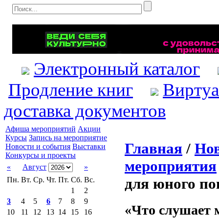
Электронный каталог
Продление книг
Виртуа
доставка документов
Афиша мероприятий
Акции
Курсы
Запись на мероприятие
Главная
/
Нов
Новости и события
Выставки
Конкурсы и проекты
мероприятия
«
Август
»
для юного по
Пн.
Вт.
Ср.
Чт.
Пт.
Сб.
Вс.
1
2
3
4
5
6
7
8
9
«Что слушает 
10
11
12
13
14
15
16