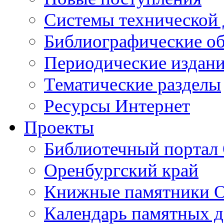
Cистемы технической
Библиографические о
Периодические издан
Тематические разделы
Ресурсы Интернет
Проекты
Библиотечный портал 
Оренбургский край
Книжные памятники О
Календарь памятных д