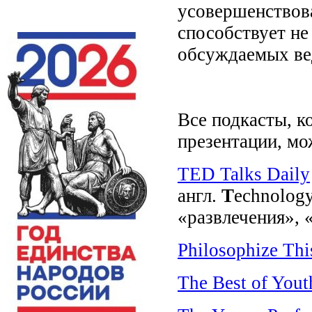
усовершенствов
способствует не
обсуждаемых ве
Все подкасты, к
презентации, мо
TED Talks Daily
англ.
T
echnolog
«развлечения», 
Philosophize Thi
The Best of Yout