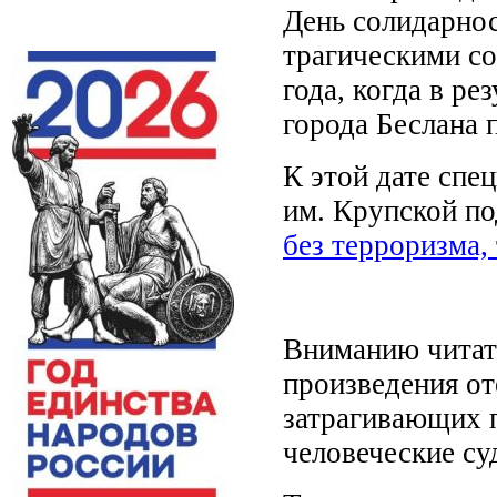
День солидарнос
трагическими с
года, когда в ре
города Беслана п
К этой дате спе
им. Крупской п
без терроризма,
Вниманию читат
произведения от
затрагивающих п
человеческие су