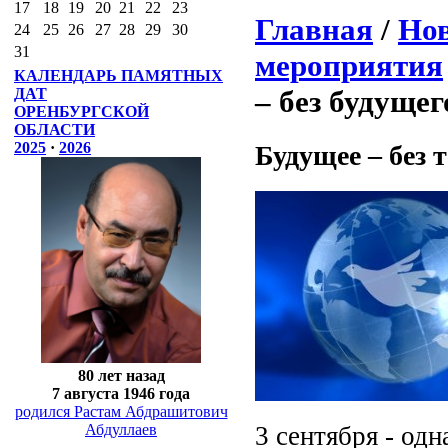
17
18
19
20
21
22
23
Главная
/
Нов
24
25
26
27
28
29
30
31
мероприятия
КАЛЕНДАРЬ ПАМЯТНЫХ
– без будущег
ДАТ
ОРЕНБУРГСКОЙ
ОБЛАСТИ
2025
·
2026
Будущее – без 
80 лет назад
7 августа 1946 года
родился Растам Абдрашитович
3 сентября - од
Абдуллаев