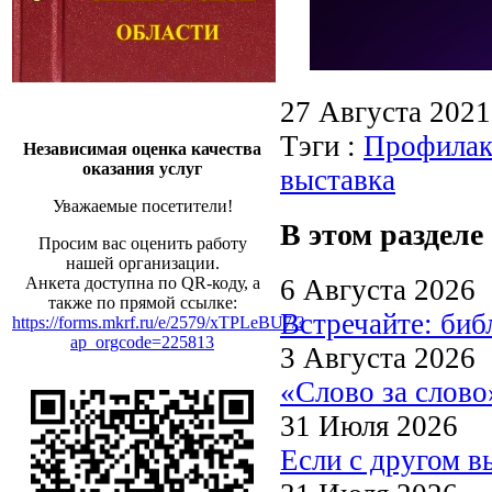
27 Августа 202
Тэги :
Профилак
Независимая оценка качества
оказания услуг
выставка
Уважаемые посетители!
В этом разделе
Просим вас оценить работу
нашей организации.
6 Августа 2026
Анкета доступна по QR-коду, а
также по прямой ссылке:
Встречайте: би
https://forms.mkrf.ru/e/2579/xTPLeBU7/?
ap_orgcode=225813
3 Августа 2026
«Слово за слово
31 Июля 2026
Если с другом в