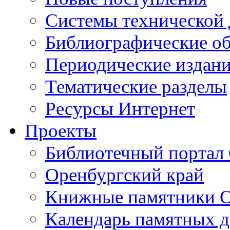
Cистемы технической
Библиографические о
Периодические издан
Тематические разделы
Ресурсы Интернет
Проекты
Библиотечный портал 
Оренбургский край
Книжные памятники О
Календарь памятных д