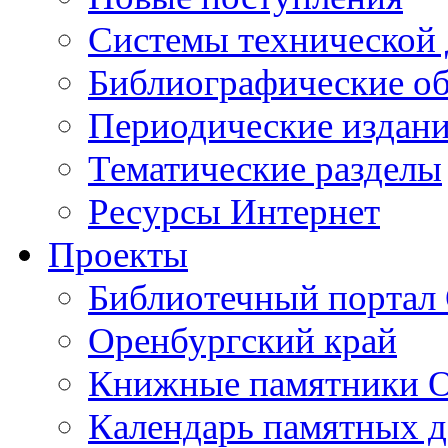
Cистемы технической
Библиографические о
Периодические издан
Тематические разделы
Ресурсы Интернет
Проекты
Библиотечный портал 
Оренбургский край
Книжные памятники О
Календарь памятных д