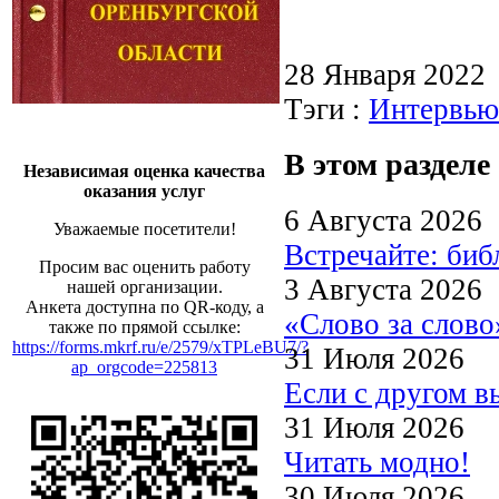
28 Января 2022
Тэги :
Интервью
В этом разделе
Независимая оценка качества
оказания услуг
6 Августа 2026
Уважаемые посетители!
Встречайте: би
Просим вас оценить работу
3 Августа 2026
нашей организации.
Анкета доступна по QR-коду, а
«Слово за слово
также по прямой ссылке:
https://forms.mkrf.ru/e/2579/xTPLeBU7/?
31 Июля 2026
ap_orgcode=225813
Если с другом в
31 Июля 2026
Читать модно!
30 Июля 2026