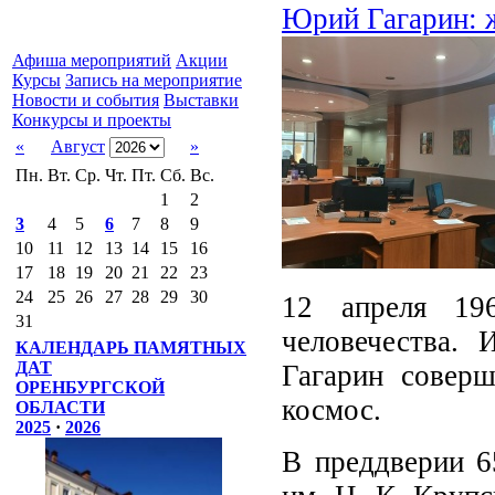
Юрий Гагарин: ж
Афиша мероприятий
Акции
Курсы
Запись на мероприятие
Новости и события
Выставки
Конкурсы и проекты
«
Август
»
Пн.
Вт.
Ср.
Чт.
Пт.
Сб.
Вс.
1
2
3
4
5
6
7
8
9
10
11
12
13
14
15
16
17
18
19
20
21
22
23
24
25
26
27
28
29
30
12 апреля 19
31
человечества.
КАЛЕНДАРЬ ПАМЯТНЫХ
ДАТ
Гагарин совер
ОРЕНБУРГСКОЙ
космос.
ОБЛАСТИ
2025
·
2026
В преддверии 6