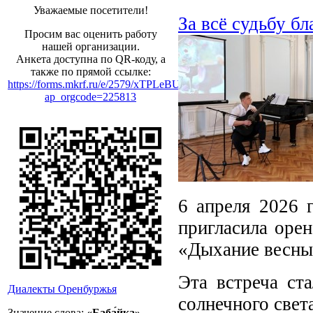
Уважаемые посетители!
За всё судьбу бл
Просим вас оценить работу
нашей организации.
Анкета доступна по QR-коду, а
также по прямой ссылке:
https://forms.mkrf.ru/e/2579/xTPLeBU7/?
ap_orgcode=225813
6 апреля 2026 
пригласила орен
«Дыхание весны
Эта встреча ст
Диалекты Оренбуржья
солнечного свет
Значение слова:
«Баба́йка»