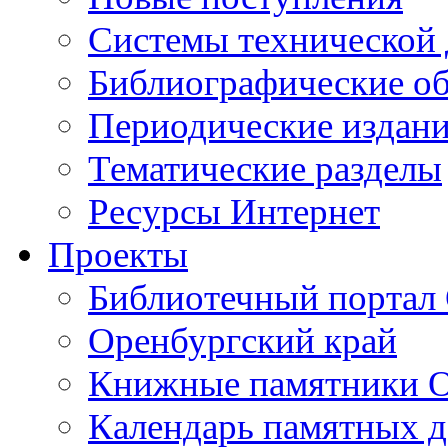
Cистемы технической
Библиографические о
Периодические издан
Тематические разделы
Ресурсы Интернет
Проекты
Библиотечный портал 
Оренбургский край
Книжные памятники О
Календарь памятных д