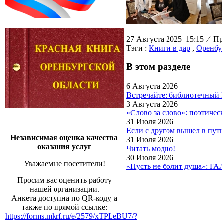
27 Августа 2025 15:15
⁄
Про
Тэги :
Книги в дар
,
Оренбу
В этом разделе
6 Августа 2026
Встречайте: библиотечный
3 Августа 2026
«Слово за слово»: поэтиче
31 Июля 2026
Если с другом вышел в пут
Независимая оценка качества
31 Июля 2026
оказания услуг
Читать модно!
30 Июля 2026
Уважаемые посетители!
«Пусть не болит душа»: Г
Просим вас оценить работу
нашей организации.
Анкета доступна по QR-коду, а
также по прямой ссылке:
https://forms.mkrf.ru/e/2579/xTPLeBU7/?