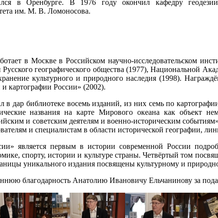
ся в Оренбурге. В 1976 году окончил кафедру геодезии 
тета им. М. В. Ломоносова.
ботает в Москве в Российском научно-исследовательском инсти
 Русского географического общества (1977), Национальной Акад
ранение культурного и природного наследия (1998). Награждён
 и картографии России» (2002).
 в дар библиотеке восемь изданий, из них семь по картографи
фические названия на карте Мирового океана как объект нем
йским и советским деятелям и военно-историческим событиям»,
вателям и специалистам в области исторической географии, лин
сии» является первым в истории современной России подро
омике, спорту, истории и культуре страны. Четвёртый том посв
раницы уникального издания посвящены культурному и природн
ннюю благодарность Анатолию Ивановичу Ельчанинову за подар