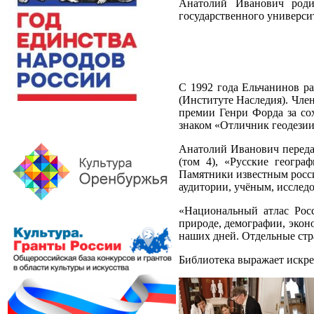
Анатолий Иванович родил
государственного универси
С 1992 года Ельчанинов ра
(Институте Наследия). Член
премии Генри Форда за сох
знаком «Отличник геодезии
Анатолий Иванович передал
(том 4), «Русские геогра
Памятники известным росси
аудитории, учёным, исследо
«Национальный атлас Рос
природе, демографии, экон
наших дней. Отдельные ст
Библиотека выражает искре