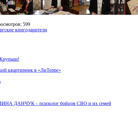
смотров: 599
ргские книгодарители
 Крупыш!
ский квартирник в «ЛиТерре»
ь
АЛИНА ДАНЧУК – психолог бойцов СВО и их семей