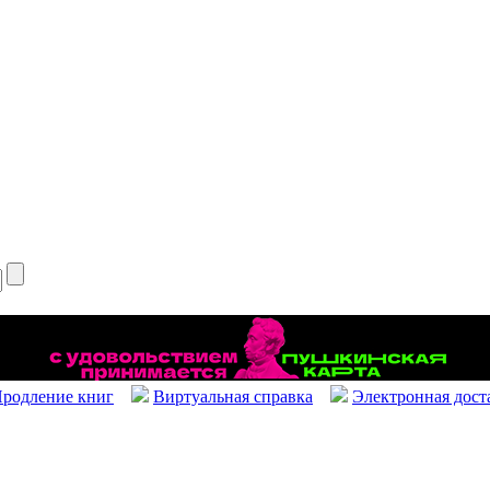
родление книг
Виртуальная справка
Электронная дост