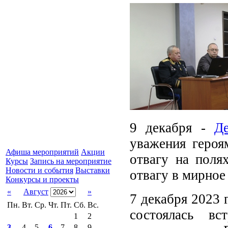
9 декабря -
Д
уважения героя
Афиша мероприятий
Акции
отвагу на поля
Курсы
Запись на мероприятие
Новости и события
Выставки
отвагу в мирное
Конкурсы и проекты
«
Август
»
7 декабря 2023 
Пн.
Вт.
Ср.
Чт.
Пт.
Сб.
Вс.
состоялась в
1
2
3
4
5
6
7
8
9