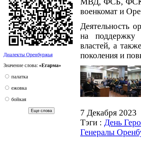
МВД, ФСБ, ФСК
военкомат и Ор
Деятельность о
на поддержку 
властей, а такж
поколения и пов
Диалекты Оренбуржья
Значение слова:
«Егарма»
палатка
ежовка
бойкая
7 Декабря 2023
Еще слова
Тэги :
День Геро
Генералы Оренб