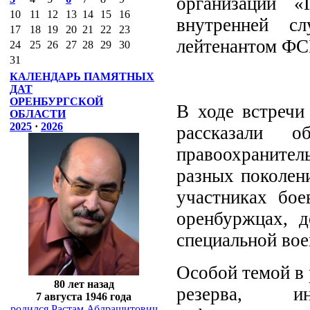
организации «
10
11
12
13
14
15
16
внутренней с
17
18
19
20
21
22
23
лейтенантом ФС
24
25
26
27
28
29
30
31
КАЛЕНДАРЬ ПАМЯТНЫХ
ДАТ
ОРЕНБУРГСКОЙ
В ходе встречи
ОБЛАСТИ
2025
·
2026
рассказали 
правоохранител
разных поколен
участниках бое
оренбуржцах, 
специальной вое
Особой темой в 
80 лет назад
резерва, 
7 августа 1946 года
родился Растам Абдрашитович