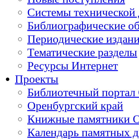
Cистемы технической
Библиографические о
Периодические издан
Тематические разделы
Ресурсы Интернет
Проекты
Библиотечный портал 
Оренбургский край
Книжные памятники О
Календарь памятных д