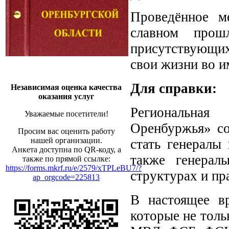
Проведённое м
славном прош
присутствующих
свои жизни во и
Для справки:
Независимая оценка качества
оказания услуг
Региональная
Уважаемые посетители!
Оренбуржья» со
Просим вас оценить работу
нашей организации.
стать генералы
Анкета доступна по QR-коду, а
также генерал
также по прямой ссылке:
https://forms.mkrf.ru/e/2579/xTPLeBU7/?
структурах и пр
ap_orgcode=225813
В настоящее в
которые не толь