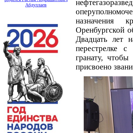
нефтегазоразв
Абдуллаев
оперуполномоче
назначения 
Оренбургской о
Двадцать лет н
перестрелке с
гранату, чтобы
присвоено звани