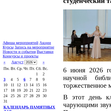
студенческий 
Афиша мероприятий
Акции
Курсы
Запись на мероприятие
Новости и события
Выставки
Конкурсы и проекты
«
Август
»
6 июня 2026 го
Пн.
Вт.
Ср.
Чт.
Пт.
Сб.
Вс.
1
2
научной библ
3
4
5
6
7
8
9
торжественное м
10
11
12
13
14
15
16
17
18
19
20
21
22
23
В этот день кл
24
25
26
27
28
29
30
31
чарующими звук
КАЛЕНДАРЬ ПАМЯТНЫХ