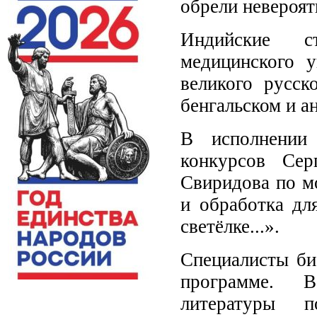
обрели невероя
Индийские ст
медицинского у
великого русск
бенгальском и а
В исполнении 
конкурсов Сер
Свиридова по м
и обработка дл
светёлке...».
Специалисты би
программе. В
литературы 