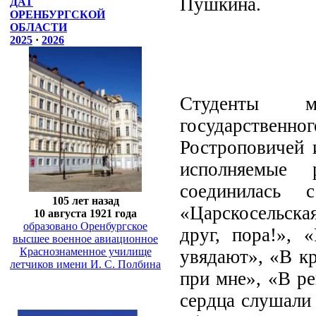
Пушкина.
ДАТ
ОРЕНБУРГСКОЙ
ОБЛАСТИ
2025
·
2026
Студенты му
государствен
Ростроповичей 
исполняемые 
соединилась 
105 лет назад
«Царскосельска
10 августа 1921 года
образовано Оренбургское
друг, пора!», 
высшее военное авиационное
Краснознаменное училище
увядают», «В кр
летчиков имени И. С. Полбина
при мне», «В ре
сердца слушали