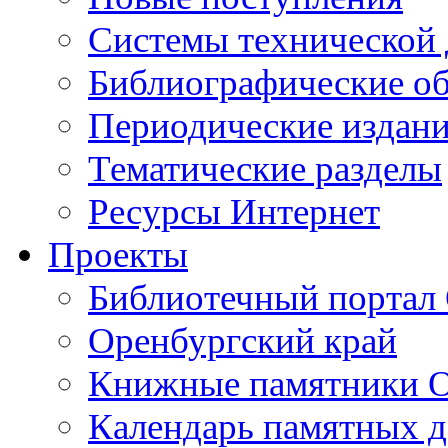
Cистемы технической
Библиографические о
Периодические издан
Тематические разделы
Ресурсы Интернет
Проекты
Библиотечный портал 
Оренбургский край
Книжные памятники О
Календарь памятных д