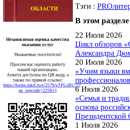
Тэги :
PROлитер
В этом разделе
22 Июля 2026
Независимая оценка качества
Цикл обзоров «
оказания услуг
Александра Дю
Уважаемые посетители!
20 Июля 2026
Просим вас оценить работу
«Учим языки вм
нашей организации.
Анкета доступна по QR-коду, а
профессионалов
также по прямой ссылке:
https://forms.mkrf.ru/e/2579/xTPLeBU7/?
6 Июля 2026
ap_orgcode=225813
«Семья и тради
основа российс
Президентской б
1 Июля 2026