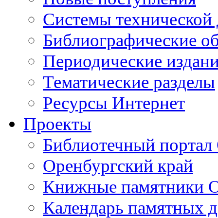
Cистемы технической
Библиографические о
Периодические издан
Тематические разделы
Ресурсы Интернет
Проекты
Библиотечный портал 
Оренбургский край
Книжные памятники О
Календарь памятных д