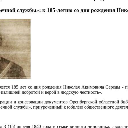
пречной службы»: к 185-летию со дня рождения Н
яется 185 лет со дня рождения Николая Акимовича Середы - п
«излишней добротой и верой в людскую честность».
аврации и консервации документов Оренбургской областной би
пречной службы», приуроченный к юбилею общественного деятел
 3 (15) апреля 1840 года в семье видного чиновника, дворян