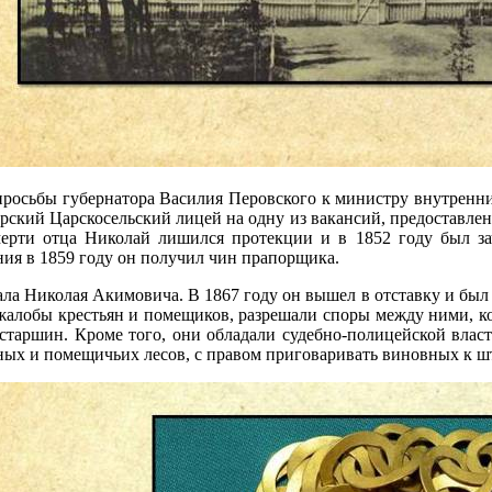
просьбы губернатора Василия Перовского к министру внутренн
орский Царскосельский лицей на одну из вакансий, предостав
мерти отца Николай лишился протекции и в 1852 году был з
ния в 1859 году он получил чин прапорщика.
ала Николая Акимовича. В 1867 году он вышел в отставку и был
жалобы крестьян и помещиков, разрешали споры между ними, к
 старшин. Кроме того, они обладали судебно-полицейской влас
ных и помещичьих лесов, с правом приговаривать виновных к шт