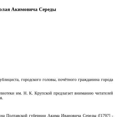
иколая Акимовича Середы
ублициста, городского головы, почётного гражданина города
блиотеки им. Н. К. Крупской предлагает вниманию читателей
я.
ина Полтавской губернии Акима Ивановича Середы ([1797] -