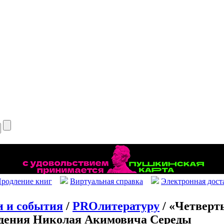
родление книг
Виртуальная справка
Электронная дост
и и события
/
PROлитературу
/ «Четверть
ждения Николая Акимовича Середы