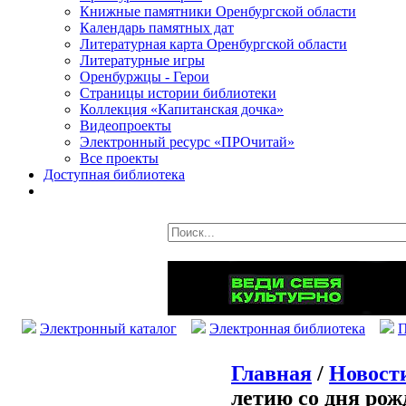
Книжные памятники Оренбургской области
Календарь памятных дат
Литературная карта Оренбургской области
Литературные игры
Оренбуржцы - Герои
Страницы истории библиотеки
Коллекция «Капитанская дочка»
Видеопроекты
Электронный ресурс «ПРОчитай»
Все проекты
Доступная библиотека
Электронный каталог
Электронная библиотека
П
Главная
/
Новост
летию со дня ро