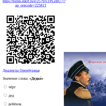
https://forms.mkrf.ru/e/2579/xTPLeBU7/?
ap_orgcode=225813
Диалекты Оренбуржья
Значение слова:
«Дедко́»
чёрт
дед
ребёнок