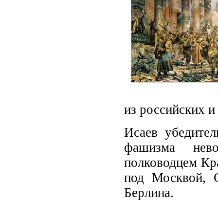
из российских и
Исаев убедител
фашизма нев
полководцем Кр
под Москвой, С
Берлина.