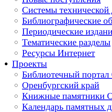
Cистемы технической
Библиографические о
Периодические издан
Тематические разделы
Ресурсы Интернет
Проекты
Библиотечный портал 
Оренбургский край
Книжные памятники О
Календарь памятных д