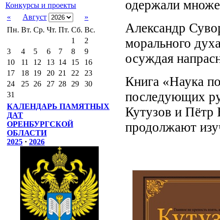
одержали множес
Конкурсы и проекты
«
Август
»
Александр Сувор
Пн.
Вт.
Ср.
Чт.
Пт.
Сб.
Вс.
морального духа
1
2
3
4
5
6
7
8
9
осуждая напрасн
10
11
12
13
14
15
16
17
18
19
20
21
22
23
Книга «Наука по
24
25
26
27
28
29
30
последующих ру
31
КАЛЕНДАРЬ ПАМЯТНЫХ
Кутузов и Пётр 
ДАТ
продолжают изуч
ОРЕНБУРГСКОЙ
ОБЛАСТИ
2025
·
2026