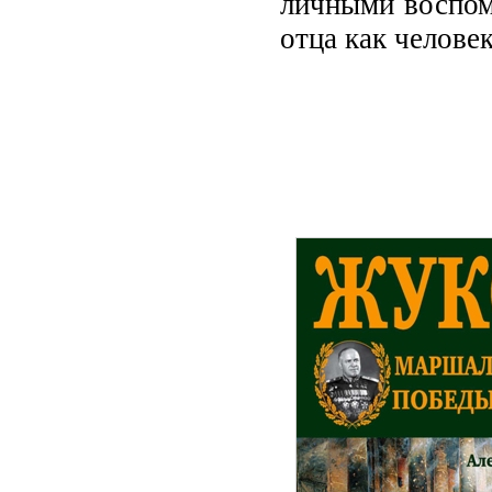
личными воспом
отца как челове