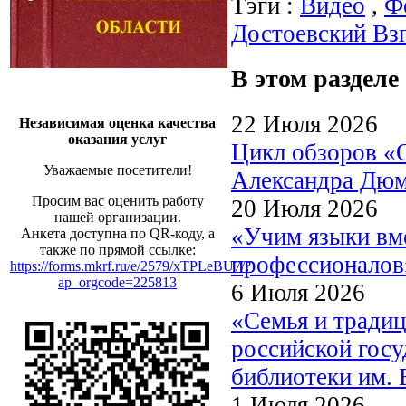
Тэги :
Видео
,
Ф
Достоевский Взг
В этом разделе
22 Июля 2026
Независимая оценка качества
оказания услуг
Цикл обзоров «
Уважаемые посетители!
Александра Дю
Просим вас оценить работу
20 Июля 2026
нашей организации.
«Учим языки вме
Анкета доступна по QR-коду, а
также по прямой ссылке:
профессионалов
https://forms.mkrf.ru/e/2579/xTPLeBU7/?
ap_orgcode=225813
6 Июля 2026
«Семья и традиц
российской госу
библиотеки им. 
1 Июля 2026