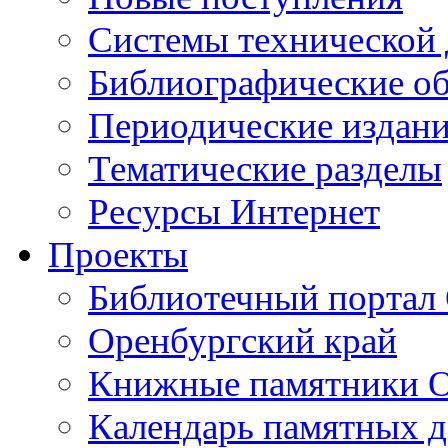
Cистемы технической
Библиографические о
Периодические издан
Тематические разделы
Ресурсы Интернет
Проекты
Библиотечный портал 
Оренбургский край
Книжные памятники О
Календарь памятных д