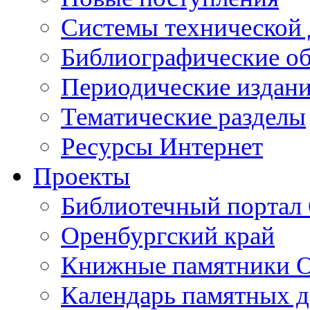
Cистемы технической
Библиографические о
Периодические издан
Тематические разделы
Ресурсы Интернет
Проекты
Библиотечный портал 
Оренбургский край
Книжные памятники О
Календарь памятных д