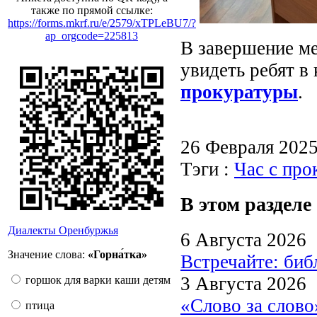
также по прямой ссылке:
https://forms.mkrf.ru/e/2579/xTPLeBU7/?
ap_orgcode=225813
В завершение м
увидеть ребят в
прокуратуры
.
26 Февраля 202
Тэги :
Час с пр
В этом разделе
Диалекты Оренбуржья
6 Августа 2026
Значение слова:
«Горна́тка»
Встречайте: би
3 Августа 2026
горшок для варки каши детям
«Слово за слово
птица