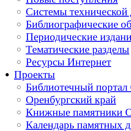
Cистемы технической
Библиографические о
Периодические издан
Тематические разделы
Ресурсы Интернет
Проекты
Библиотечный портал 
Оренбургский край
Книжные памятники О
Календарь памятных д