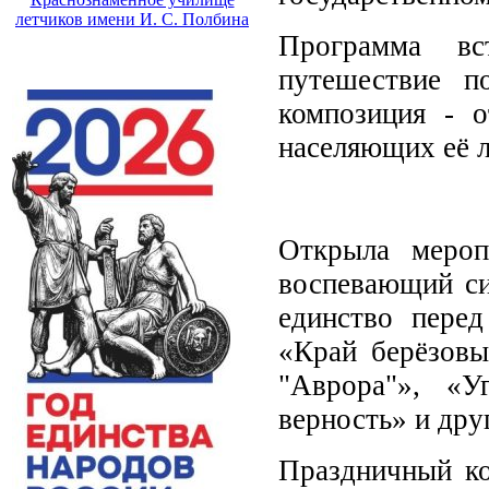
летчиков имени И. С. Полбина
Программа вс
путешествие п
композиция - о
населяющих её 
Открыла мероп
воспевающий си
единство пере
«Край берёзовы
"Аврора"», «У
верность» и дру
Праздничный ко