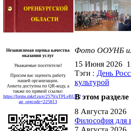
Фото ООУНБ им.
Независимая оценка качества
оказания услуг
15 Июня 2026 
Уважаемые посетители!
Тэги :
День Рос
Просим вас оценить работу
культурой
нашей организации.
Анкета доступна по QR-коду, а
также по прямой ссылке:
В этом разделе
https://forms.mkrf.ru/e/2579/xTPLeBU7/?
ap_orgcode=225813
8 Августа 2026
Философия для 
7 Августа 2026