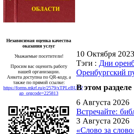
Независимая оценка качества
оказания услуг
10 Октября 202
Уважаемые посетители!
Тэги :
Дни оренб
Просим вас оценить работу
Оренбургский п
нашей организации.
Анкета доступна по QR-коду, а
также по прямой ссылке:
В этом разделе
https://forms.mkrf.ru/e/2579/xTPLeBU7/?
ap_orgcode=225813
6 Августа 2026
Встречайте: би
3 Августа 2026
«Слово за слово