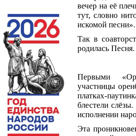
вечер на её плеч
тут, словно нит
искомой песни».
Так в соавторс
родилась Песня.
Первыми «Оре
участницы оренб
платках-паутин
блестели слёзы.
исполнении нар
Эта проникнове