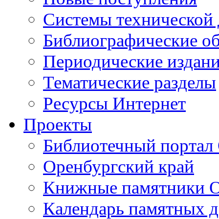
Cистемы технической
Библиографические о
Периодические издан
Тематические разделы
Ресурсы Интернет
Проекты
Библиотечный портал 
Оренбургский край
Книжные памятники О
Календарь памятных д