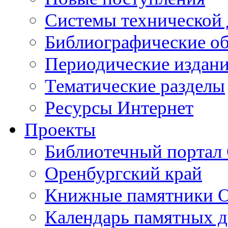
Cистемы технической
Библиографические о
Периодические издан
Тематические разделы
Ресурсы Интернет
Проекты
Библиотечный портал 
Оренбургский край
Книжные памятники О
Календарь памятных д