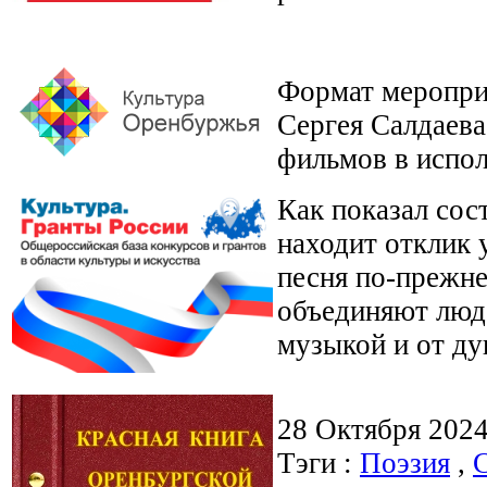
Формат мероприя
Сергея Салдаева
фильмов в испо
Как показал сос
находит отклик 
песня по-прежн
объединяют люде
музыкой и от ду
28 Октября 202
Тэги :
Поэзия
,
С