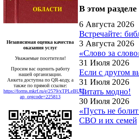
В этом разделе
6 Августа 2026
Встречайте: би
3 Августа 2026
Независимая оценка качества
оказания услуг
«Слово за слово
Уважаемые посетители!
31 Июля 2026
Просим вас оценить работу
Если с другом в
нашей организации.
31 Июля 2026
Анкета доступна по QR-коду, а
также по прямой ссылке:
Читать модно!
https://forms.mkrf.ru/e/2579/xTPLeBU7/?
ap_orgcode=225813
30 Июля 2026
«Пусть не боли
СВО и их семей