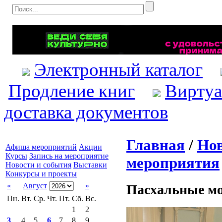
Электронный каталог
Продление книг
Виртуа
доставка документов
Главная
/
Нов
Афиша мероприятий
Акции
Курсы
Запись на мероприятие
мероприятия
Новости и события
Выставки
Конкурсы и проекты
«
Август
»
Пасхальные м
Пн.
Вт.
Ср.
Чт.
Пт.
Сб.
Вс.
1
2
3
4
5
6
7
8
9