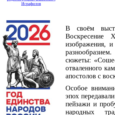
Исрафилов
В своём выст
Воскресение Х
изображения, и
разнообразием
сюжеты: «Сошес
отваленного ка
апостолов с во
Особое внимани
эпох передавали
пейзажи и проб
народных тр