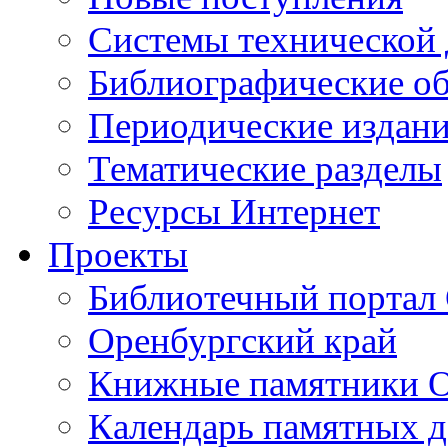
Cистемы технической
Библиографические о
Периодические издан
Тематические разделы
Ресурсы Интернет
Проекты
Библиотечный портал 
Оренбургский край
Книжные памятники О
Календарь памятных д