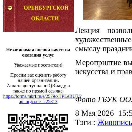
Лекция позвол
художественные
смыслу праздник
Независимая оценка качества
оказания услуг
Мероприятие вы
Уважаемые посетители!
искусства и пра
Просим вас оценить работу
нашей организации.
Анкета доступна по QR-коду, а
также по прямой ссылке:
https://forms.mkrf.ru/e/2579/xTPLeBU7/?
Фото ГБУК ООУН
ap_orgcode=225813
8 Мая 2026 15
Тэги :
Живопись