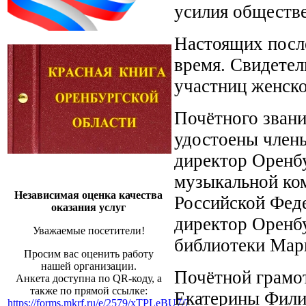
усилия обществе
Настоящих после
время. Свидетел
участниц женск
Почётного зван
удостоены член
директор Оренбу
музыкальной ко
Независимая оценка качества
Российской Феде
оказания услуг
директор Оренбу
Уважаемые посетители!
библиотеки Мар
Просим вас оценить работу
нашей организации.
Почётной грамо
Анкета доступна по QR-коду, а
также по прямой ссылке:
Екатерины Фили
https://forms.mkrf.ru/e/2579/xTPLeBU7/?