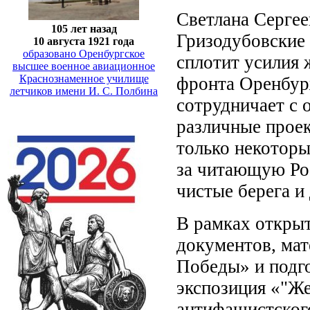
Светлана Сергее
105 лет назад
Гризодубовские 
10 августа 1921 года
образовано Оренбургское
сплотит усилия 
высшее военное авиационное
Краснознаменное училище
фронта Оренбур
летчиков имени И. С. Полбина
сотрудничает с 
различные проек
только некоторы
за читающую Ро
чистые берега и
В рамках открыт
документов, ма
Победы» и подг
экспозиция «"Же
антифашистског