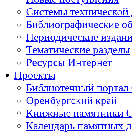
Cистемы технической
Библиографические о
Периодические издан
Тематические разделы
Ресурсы Интернет
Проекты
Библиотечный портал 
Оренбургский край
Книжные памятники О
Календарь памятных д