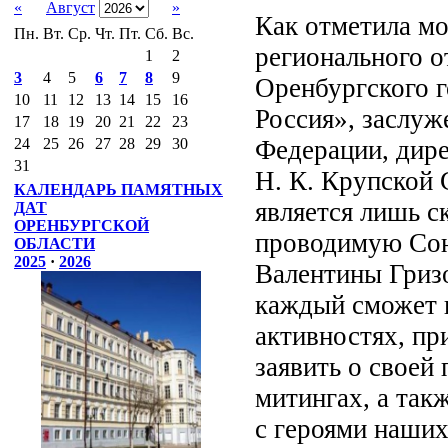
«
Август
»
Как отметила мо
Пн.
Вт.
Ср.
Чт.
Пт.
Сб.
Вс.
регионального о
1
2
3
4
5
6
7
8
9
Оренбургского г
10
11
12
13
14
15
16
Россия», заслуж
17
18
19
20
21
22
23
Федерации, дире
24
25
26
27
28
29
30
31
Н. К. Крупской 
КАЛЕНДАРЬ ПАМЯТНЫХ
является лишь с
ДАТ
ОРЕНБУРГСКОЙ
проводимую Сою
ОБЛАСТИ
2025
·
2026
Валентины Гриз
каждый сможет 
активностях, пр
заявить о своей
митингах, а так
с героями наших