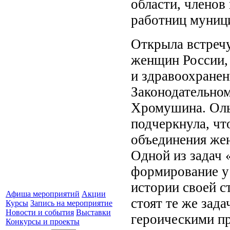
области, членов 
работниц муниц
Открыла встречу
женщин России, 
и здравоохранен
Законодательном
Хромушина. Оль
подчеркнула, чт
объединения же
Одной из задач 
формирование у 
истории своей 
Афиша мероприятий
Акции
стоят те же зад
Курсы
Запись на мероприятие
Новости и события
Выставки
героическими п
Конкурсы и проекты