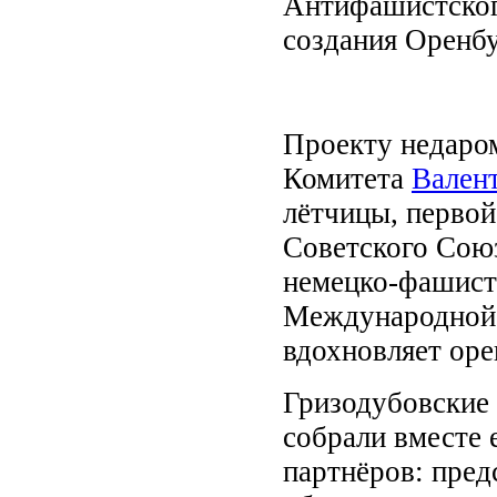
Антифашистског
создания Оренбу
Проекту недаром
Комитета
Вален
лётчицы, первой
Советского Союз
немецко-фашистс
Международной 
вдохновляет оре
Гризодубовские 
собрали вместе 
партнёров: пред