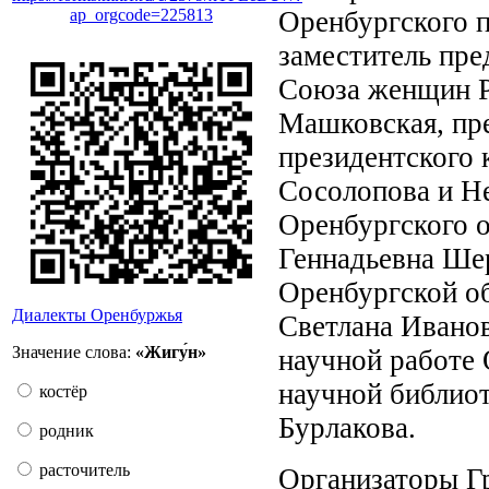
Оренбургского п
ap_orgcode=225813
заместитель пре
Союза женщин Ро
Машковская, пр
президентского 
Сосолопова и Не
Оренбургского о
Геннадьевна Ше
Оренбургской об
Диалекты Оренбуржья
Светлана Иванов
Значение слова:
«Жигу́н»
научной работе 
научной библиот
костёр
Бурлакова.
родник
расточитель
Организаторы Г