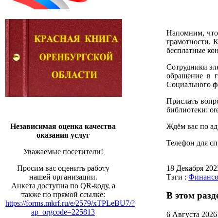
Напомним, что
грамотности. 
бесплатные кон
Сотрудники эл
обращение в г
Социального ф
Прислать вопр
библиотеки: ore
Ждём вас по ад
Независимая оценка качества
оказания услуг
Телефон для спр
Уважаемые посетители!
18 Декабря 20
Просим вас оценить работу
Тэги :
Финансо
нашей организации.
Анкета доступна по QR-коду, а
также по прямой ссылке:
В этом разд
https://forms.mkrf.ru/e/2579/xTPLeBU7/?
ap_orgcode=225813
6 Августа 2026