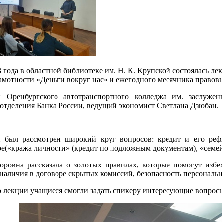
3 года в областной библиотеке им. Н. К. Крупской состоялась 
амотности «Деньги вокруг нас»
и ежегодного месячника правов
и Оренбургского автотранспортного колледжа им. заслуже
 отделения Банка России, ведущий экономист Светлана Дзюбан.
 был рассмотрен широкий круг вопросов: кредит и его реф
е(«кража личности» (кредит по подложным документам), «семей
оровна рассказала о золотых правилах, которые помогут изб
наличия в договоре скрытых комиссий, безопасность персональ
 лекции учащиеся смогли задать спикеру интересующие вопросы