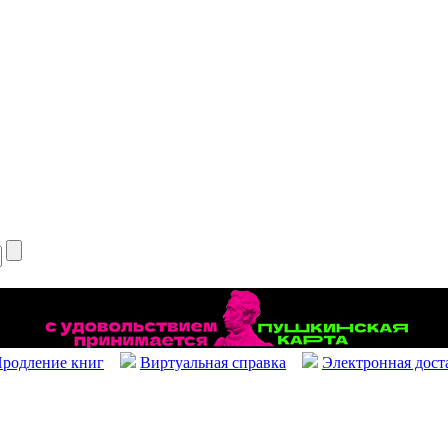
родление книг
Виртуальная справка
Электронная дост