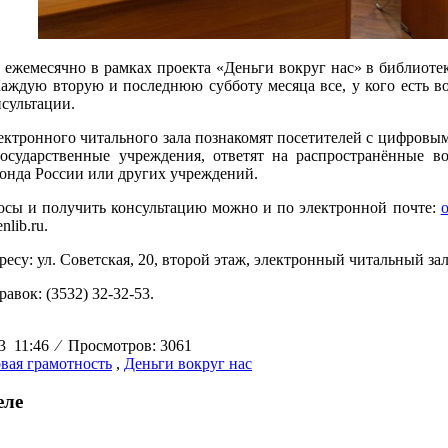
 ежемесячно в рамках проекта «Деньги вокруг нас» в библиот
Каждую вторую и последнюю субботу месяца все, у кого есть в
сультации.
ектронного читального зала познакомят посетителей с цифровы
осударственные учреждения, ответят на распространённые в
онда России или других учреждений.
осы и получить консультацию можно и по электронной почте:
o
nlib.ru.
ресу: ул. Советская, 20, второй этаж, электронный читальный зал
авок: (3532) 32-32-53.
23 11:46
⁄
Просмотров: 3061
вая грамотность
,
Деньги вокруг нас
еле