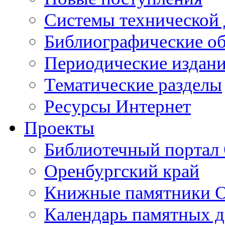
Cистемы технической
Библиографические о
Периодические издан
Тематические разделы
Ресурсы Интернет
Проекты
Библиотечный портал 
Оренбургский край
Книжные памятники О
Календарь памятных д