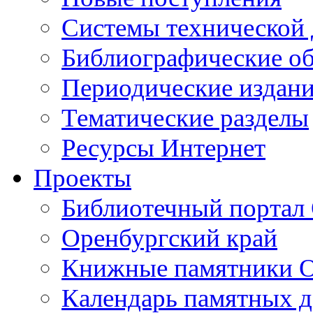
Cистемы технической
Библиографические о
Периодические издан
Тематические разделы
Ресурсы Интернет
Проекты
Библиотечный портал 
Оренбургский край
Книжные памятники О
Календарь памятных д